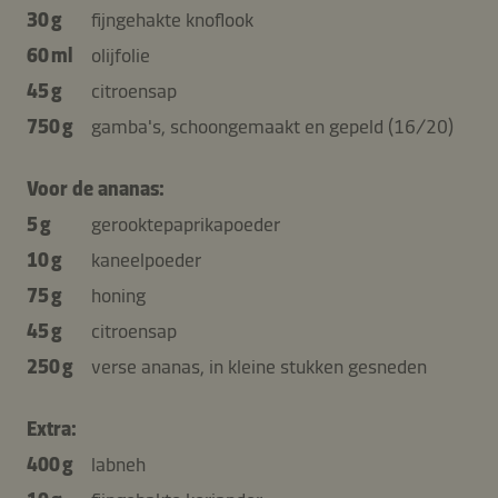
30 g
fijngehakte knoflook
60 ml
olijfolie
45 g
citroensap
750 g
gamba's, schoongemaakt en gepeld (16/20)
Voor de ananas:
5 g
gerooktepaprikapoeder
10 g
kaneelpoeder
75 g
honing
45 g
citroensap
250 g
verse ananas, in kleine stukken gesneden
Extra:
400 g
labneh