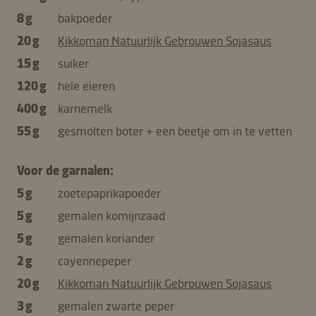
8 g
bakpoeder
20 g
Kikkoman Natuurlijk Gebrouwen Sojasaus
15 g
suiker
120 g
hele eieren
400 g
karnemelk
55 g
gesmolten boter + een beetje om in te vetten
Voor de garnalen:
5 g
zoetepaprikapoeder
5 g
gemalen komijnzaad
5 g
gemalen koriander
2 g
cayennepeper
20 g
Kikkoman Natuurlijk Gebrouwen Sojasaus
3 g
gemalen zwarte peper