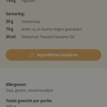
750 g
rigatoni
Garnering:
30 g
limoensap
70 g
lente-ui, in dunne ringen gesneden
30 ml
Kikkoman Toasted Sesame Oil
ingrediënten kopiëren
Allergenen:
Soja, gluten, sesamzaadjes
Totale gewicht per portie:
380 g