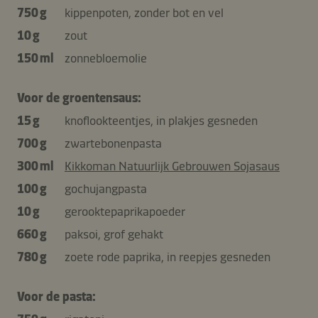
750 g
kippenpoten, zonder bot en vel
10 g
zout
150 ml
zonnebloemolie
Voor de groentensaus:
15 g
knoflookteentjes, in plakjes gesneden
700 g
zwartebonenpasta
300 ml
Kikkoman Natuurlijk Gebrouwen Sojasaus
100 g
gochujangpasta
10 g
gerooktepaprikapoeder
660 g
paksoi, grof gehakt
780 g
zoete rode paprika, in reepjes gesneden
Voor de pasta: