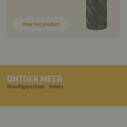
Naar het product
ONTDEK MEER
#
hoofdgerechten
#
vlees