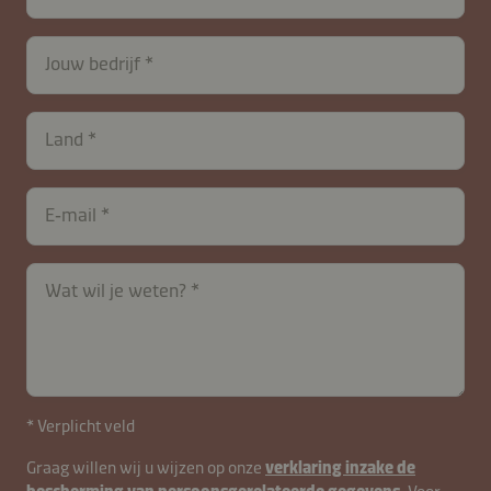
26615-
75mViSRl
Jouw bedrijf
Land
E‑mail
Wat wil je weten?
* Verplicht veld
Graag willen wij u wijzen op onze
verklaring inzake de