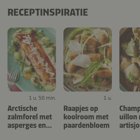
RECEPTINSPIRATIE
1 u. 50 min.
1 u.
Arctische
Raapjes op
Champ
zalmforel met
koolroom met
uillon
asperges en
paardenbloem
artisj
gnocchi met
zuring