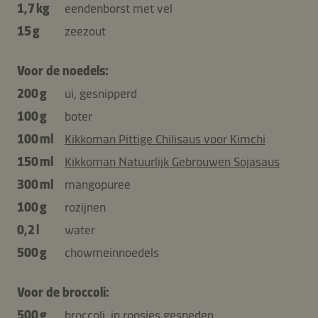
1,7 kg
eendenborst met vel
15 g
zeezout
Voor de noedels:
200 g
ui, gesnipperd
100 g
boter
100 ml
Kikkoman Pittige Chilisaus voor Kimchi
150 ml
Kikkoman Natuurlijk Gebrouwen Sojasaus
300 ml
mangopuree
100 g
rozijnen
0,2 l
water
500 g
chowmeinnoedels
Voor de broccoli:
500 g
broccoli, in roosjes gesneden