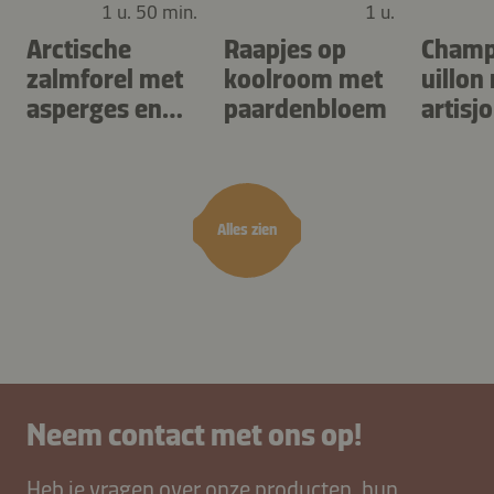
1 u. 50 min.
1 u.
Arctische
Raapjes op
Champ
zalmforel met
koolroom met
uillon
asperges en
paardenbloem
artisj
gnocchi met
zuring
kruiden
Alles zien
Neem contact met ons op!
Heb je vragen over onze producten, hun