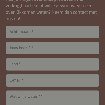
verkrijgbaarheid of wil je gewoonweg meer
over Kikkoman weten? Neem dan contact met
ons op!
contactNL-
Achternaam
B2B-
26615-
B4W0NsYHFkIfLR5rSxuei1bJ
Jouw bedrijf
Land
E‑mail
Wat wil je weten?