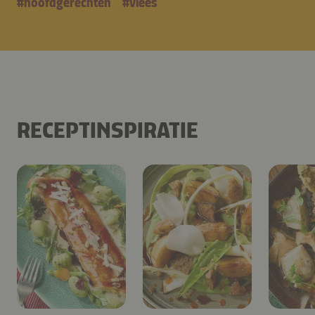
#
hoofdgerechten
#
vlees
RECEPTINSPIRATIE