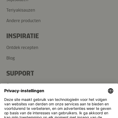
Teriyakisauzen
Andere producten
INSPIRATIE
Ontdek recepten
Blog
SUPPORT
Contact
FAQ
Media