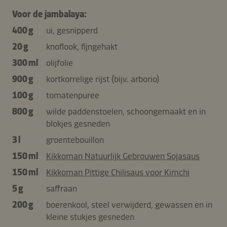
Voor de jambalaya:
400 g
ui, gesnipperd
20 g
knoflook, fijngehakt
300 ml
olijfolie
900 g
kortkorrelige rijst (bijv. arborio)
100 g
tomatenpuree
800 g
wilde paddenstoelen, schoongemaakt en in
blokjes gesneden
3 l
groentebouillon
150 ml
Kikkoman Natuurlijk Gebrouwen Sojasaus
150 ml
Kikkoman Pittige Chilisaus voor Kimchi
5 g
saffraan
200 g
boerenkool, steel verwijderd, gewassen en in
kleine stukjes gesneden