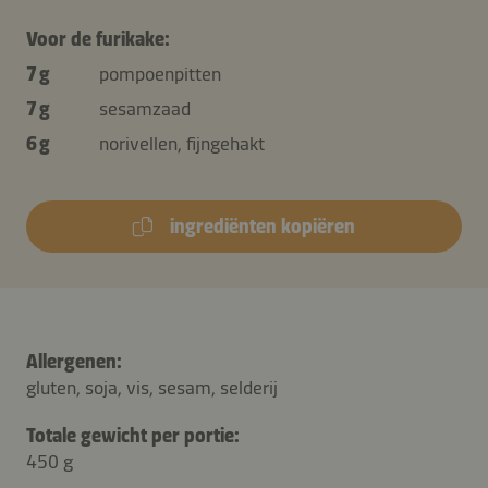
Voor de furikake:
7 g
pompoenpitten
7 g
sesamzaad
6 g
norivellen, fijngehakt
ingrediënten kopiëren
Allergenen:
gluten, soja, vis, sesam, selderij
Totale gewicht per portie:
450 g