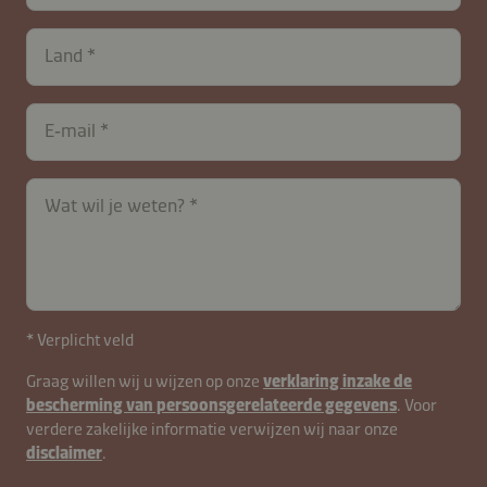
Land
E‑mail
Wat wil je weten?
* Verplicht veld
contactNL-
Graag willen wij u wijzen op onze
verklaring inzake de
bescherming van persoonsgerelateerde gegevens
. Voor
B2B-
verdere zakelijke informatie verwijzen wij naar onze
26615-
disclaimer
.
YVShgk