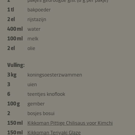
1 tl
bakpoeder
2 el
rijstazijn
400 ml
water
100 ml
melk
2 el
olie
Vulling:
3 kg
koningsoesterzwammen
3
uien
6
teentjes knoflook
100 g
gember
2
bosjes bosui
150 ml
Kikkoman Pittige Chilisaus voor Kimchi
150 ml
Kikkoman Teriyaki Glaze