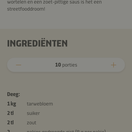
wortelen en een zoet-pittige saus is het een
streetfooddroom!
INGREDIËNTEN
10
porties
Deeg:
1 kg
tarwebloem
2 tl
suiker
2 tl
zout
2
pakjes gedroogde gist (8 g per pakje)