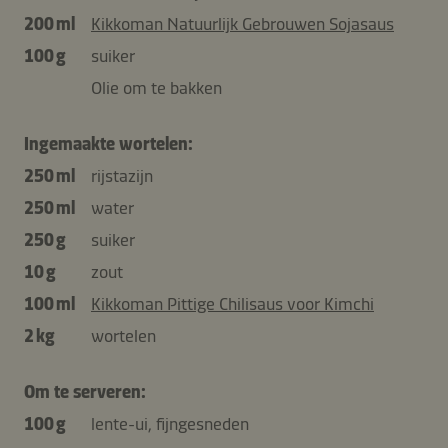
200 ml
Kikkoman Natuurlijk Gebrouwen Sojasaus
100 g
suiker
Olie om te bakken
Ingemaakte wortelen:
250 ml
rijstazijn
250 ml
water
250 g
suiker
10 g
zout
100 ml
Kikkoman Pittige Chilisaus voor Kimchi
2 kg
wortelen
Om te serveren:
100 g
lente-ui, fijngesneden