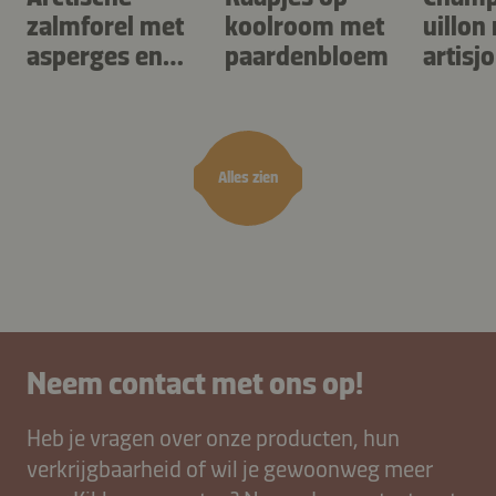
zalmforel met
koolroom met
uillon
asperges en
paardenbloem
artisj
gnocchi met
zuring
kruiden
Alles zien
Neem contact met ons op!
Heb je vragen over onze producten, hun
verkrijgbaarheid of wil je gewoonweg meer