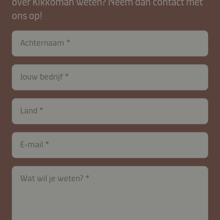
over Kikkoman weten? Neem dan contact met
ons op!
Achternaam
Jouw bedrijf
Land
E‑mail
contactNL-
Wat wil je weten?
B2B-
26615-
K4TsQaJHrhxm6O1wz