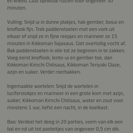
en kneed. Laat opnieuw rusten voor ongeveer 30
minuten.
Vulling: Snijd ui in dunne plakjes, hak gember, bosui en
knoflook fijn. Trek paddenstoelen met een vork uit
elkaar of snijd ze in fijne reepjes en marineer ze 15
minuten in Kikkoman Sojasaus. Giet overtollig vocht af.
Bak paddenstoelen in olie tot ze beginnen in te zakken.
Voeg eerst knoflook, lente-ui en gember toe, dan
Kikkoman Kimchi Chilisaus, Kikkoman Teriyaki Glaze,
azijn en suiker. Verder roerbakken.
Ingemaakte wortelen: Snijd de wortelen in
luciferstokjes en marineer in een grote kom met azijn,
suiker, Kikkoman Kimchi Chilisaus, water en zout voor
minstens 1 uur, liefst een nacht, in de koelkast.
Bao: Verdeel het deeg in 20 porties, vorm van elk een
bal en rol uit tot pasteitjes van ongeveer 0,5 cm dik.