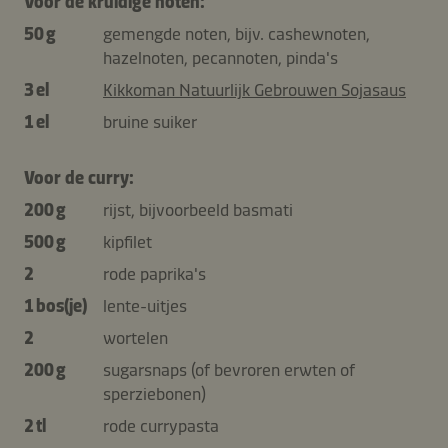
Voor de kruidige noten:
50 g
gemengde noten, bijv. cashewnoten,
hazelnoten, pecannoten, pinda's
3 el
Kikkoman Natuurlijk Gebrouwen Sojasaus
1 el
bruine suiker
Voor de curry:
200 g
rijst, bijvoorbeeld basmati
500 g
kipfilet
2
rode paprika's
1 bos(je)
lente-uitjes
2
wortelen
200 g
sugarsnaps (of bevroren erwten of
sperziebonen)
2 tl
rode currypasta