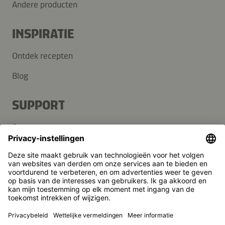
Andere producten
INSPIRATIE
Ontdek recepten
Blog
SUPPORT
Contact
FAQ
Media
Kikkoman is een geregistreerd handelsmerk van Kikkoman
Corporation, Japan.