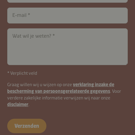
contactNL-
E‑mail
B2B-
26615-
B7Hn6hOCPwucFWbzY8EG
Wat wil je weten?
* Verplicht veld
Graag willen wij u wijzen op onze
verklaring inzake de
bescherming van persoonsgerelateerde gegevens
. Voor
verdere zakelijke informatie verwijzen wij naar onze
disclaimer
.
Verzenden