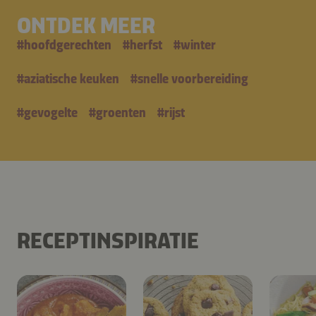
ONTDEK MEER
#
hoofdgerechten
#
herfst
#
winter
#
aziatische keuken
#
snelle voorbereiding
#
gevogelte
#
groenten
#
rijst
RECEPTINSPIRATIE