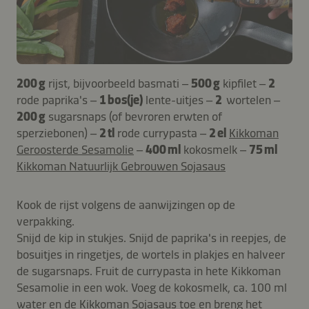
200 g
rijst, bijvoorbeeld basmati –
500 g
kipfilet –
2
rode paprika's –
1 bos(je)
lente-uitjes –
2
wortelen –
200 g
sugarsnaps (of bevroren erwten of
sperziebonen) –
2 tl
rode currypasta –
2 el
Kikkoman
Geroosterde Sesamolie
–
400 ml
kokosmelk –
75 ml
Kikkoman Natuurlijk Gebrouwen Sojasaus
Kook de rijst volgens de aanwijzingen op de
verpakking.
Snijd de kip in stukjes. Snijd de paprika's in reepjes, de
bosuitjes in ringetjes, de wortels in plakjes en halveer
de sugarsnaps. Fruit de currypasta in hete Kikkoman
Sesamolie in een wok. Voeg de kokosmelk, ca. 100 ml
water en de Kikkoman Sojasaus toe en breng het