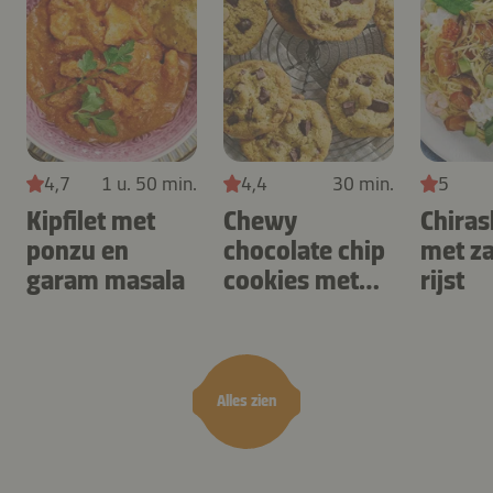
4,7
1 u. 50 min.
4,4
30 min.
5
Kipfilet met
Chewy
Chiras
ponzu en
chocolate chip
met z
garam masala
cookies met
rijst
cashewnoten
Alles zien