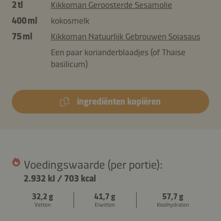
2 tl
Kikkoman Geroosterde Sesamolie
400 ml
kokosmelk
75 ml
Kikkoman Natuurlijk Gebrouwen Sojasaus
Een paar korianderblaadjes (of Thaise
basilicum)
ingrediënten kopiëren
Voedingswaarde (per portie):
2.932 kJ
/
703 kcal
32,2 g
41,7 g
57,7 g
Vetten
Eiwitten
Koolhydraten