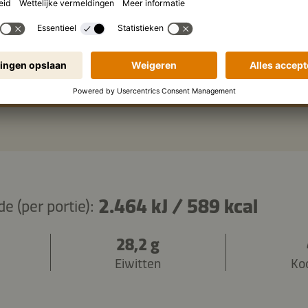
g
gekookte udon-noedels
ingrediënten kopiëren
2.464 kJ
/
589 kcal
 (per portie):
28,2 g
Eiwitten
Ko