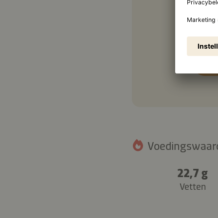
150 
Voedingswaarde
22,7 g
Vetten