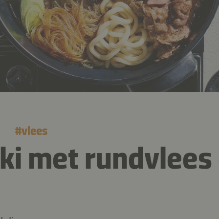
#
vlees
ki met rundvlees