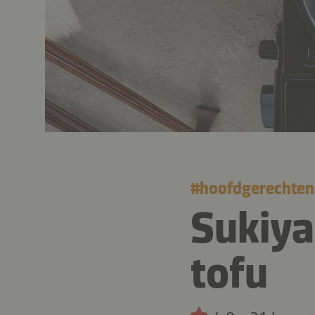
#
hoofdgerechten
Sukiya
tofu