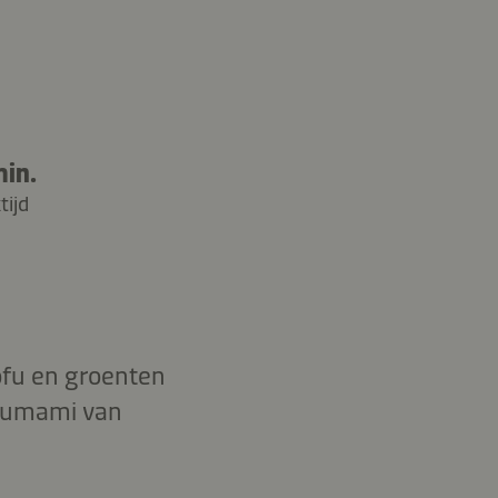
min.
tijd
ofu en groenten
ke umami van