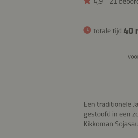
4,9
21 beoor
40 
totale tijd
voor
Een traditionele 
gestoofd in een zo
Kikkoman Sojasau