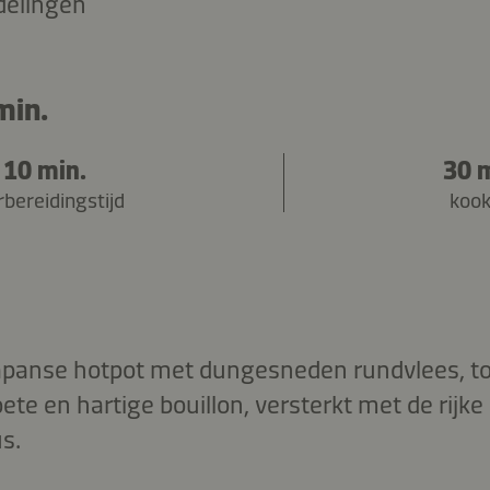
delingen
min.
10 min.
30 
bereidingstijd
kook
Japanse hotpot met dungesneden rundvlees, t
ete en hartige bouillon, versterkt met de rij
s.