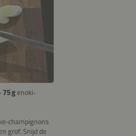
–
75 g
enoki-
itake‑champignons
 grof. Snijd de