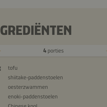
NGREDIËNTEN
4
porties
g
tofu
shiitake‑paddenstoelen
oesterzwammen
enoki-paddenstoelen
Chinese kool