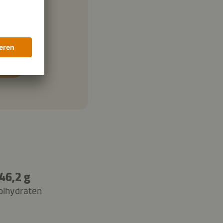
46,2 g
olhydraten