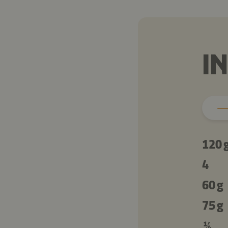
I
120 
4
60 g
75 g
¼