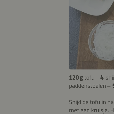
120 g
tofu –
4
shi
paddenstoelen –
Snijd de tofu in 
met een kruisje. 