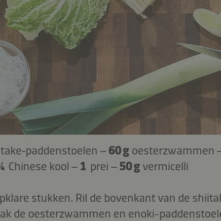
itake‑paddenstoelen –
60 g
oesterzwammen 
¼
Chinese kool –
1
prei –
50 g
vermicelli
hapklare stukken. Ril de bovenkant van de shi
Hak de oesterzwammen en enoki-paddenstoelen