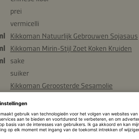
prei
vermicelli
ml
Kikkoman Natuurlijk Gebrouwen Sojasaus
ml
Kikkoman Mirin-Stijl Zoet Koken Kruiden
ml
sake
suiker
Kikkoman Geroosterde Sesamolie
g
rundvlees, in dunne plakjes gesneden (2-
mm)
azijn
eieren