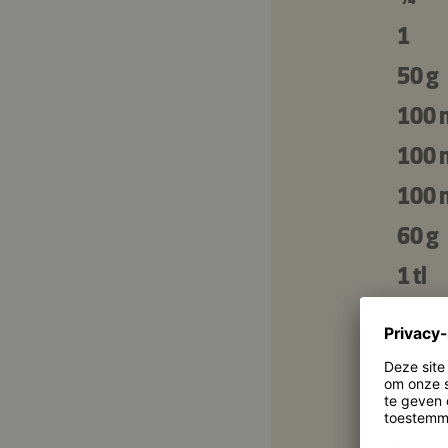
1
50 g
100 
100 
100 
60 g
1 tl
400 
2 el
4