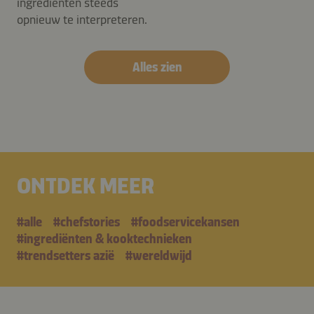
ingrediënten steeds
opnieuw te interpreteren.
Alles zien
ONTDEK MEER
#alle
#chefstories
#foodservicekansen
#ingrediënten & kooktechnieken
#trendsetters azië
#wereldwijd