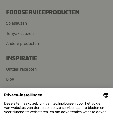
FOODSERVICEPRODUCTEN
Sojasauzen
Teriyakisauzen
Andere producten
INSPIRATIE
Ontdek recepten
Blog
SUPPORT
Contact