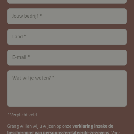
26615-
7QatjS82s
Jouw bedrijf
Land
E‑mail
Wat wil je weten?
* Verplicht veld
Graag willen wij u wijzen op onze
verklaring inzake de
bescherming van persoonsgerelateerde gegevens
. Voor