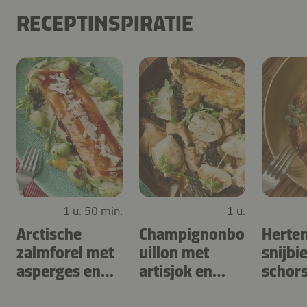
RECEPTINSPIRATIE
1 u. 50 min.
1 u.
Arctische
Champignonbo
Herte
zalmforel met
uillon met
snijbi
asperges en
artisjok en
schor
gnocchi met
zuring