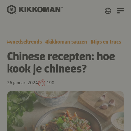
#
voedseltrends
#
kikkoman sauzen
#
tips en trucs
Chinese recepten: hoe
kook je chinees?
26 januari 2024
190