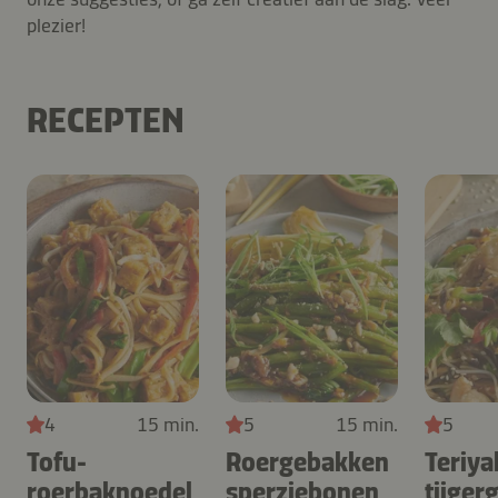
plezier!
RECEPTEN
4
15 min.
5
15 min.
5
Tofu-
Roergebakken
Teriya
roerbaknoedel
sperziebonen
tijger