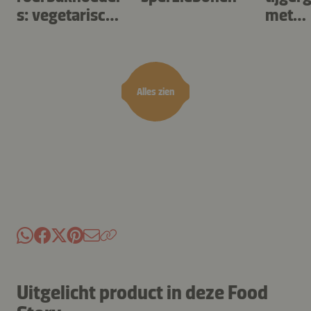
s: vegetarische
met
chow mein
munc
ons
Alles zien
Uitgelicht product in deze Food