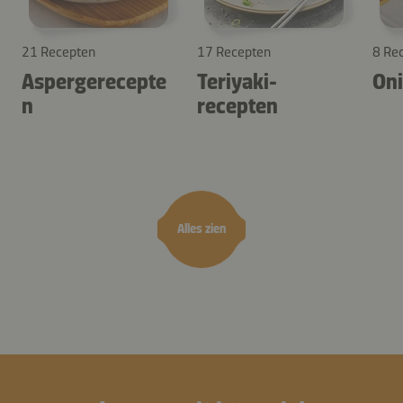
21 Recepten
17 Recepten
8 Re
Aspergerecepte
Teriyaki-
Oni
n
recepten
Alles zien