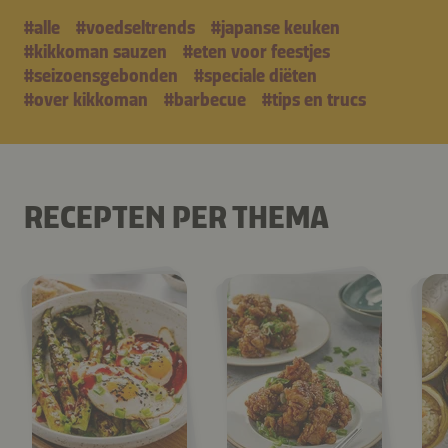
#alle
#voedseltrends
#japanse keuken
#kikkoman sauzen
#eten voor feestjes
#seizoensgebonden
#speciale diëten
#over kikkoman
#barbecue
#tips en trucs
RECEPTEN PER THEMA