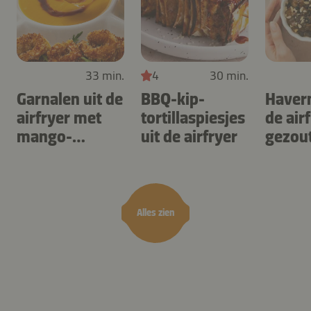
33 min.
4
30 min.
Garnalen uit de
BBQ-kip-
Haver
airfryer met
tortillaspiesjes
de air
mango-
uit de airfryer
gezou
teriyaki
karam
noten
Alles zien