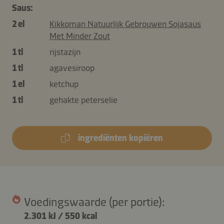
Saus:
2 el
Kikkoman Natuurlijk Gebrouwen Sojasaus
Met Minder Zout
1 tl
rijstazijn
1 tl
agavesiroop
1 el
ketchup
1 tl
gehakte peterselie
ingrediënten kopiëren
Voedingswaarde (per portie):
2.301 kJ
/
550 kcal