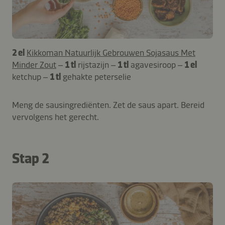
2 el
Kikkoman Natuurlijk Gebrouwen Sojasaus Met
Minder Zout
–
1 tl
rijstazijn –
1 tl
agavesiroop –
1 el
ketchup –
1 tl
gehakte peterselie
Meng de sausingrediënten. Zet de saus apart. Bereid
vervolgens het gerecht.
Stap 2