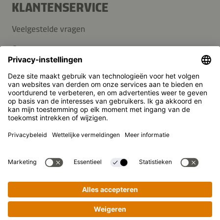
KLANTENSERVICE
Veelgestelde vragen
Contact
Nieuwsbrief
Pers
Kikkoman is een geregistreerd handelsmerk van Kikkoman
Corporation, Japan.
© Kikkoman Trading Europe GmbH 2023 – 2026
Theodorstraße 180, 40472 Düsseldorf, Germany
Opgenomen in het handelsregister bij het kantongerecht
Düsseldorf HRB 35856
Privacy-instellingen
Wettelijke kennisgeving
Gegevensbescherming
Stapsgewijs koken gemakkelijk