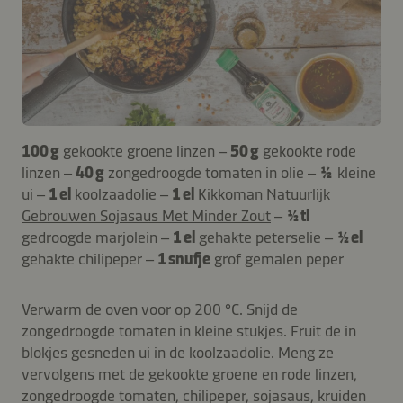
100 g
gekookte groene linzen –
50 g
gekookte rode
linzen –
40 g
zongedroogde tomaten in olie –
½
kleine
ui –
1 el
koolzaadolie –
1 el
Kikkoman Natuurlijk
Gebrouwen Sojasaus Met Minder Zout
–
½ tl
gedroogde marjolein –
1 el
gehakte peterselie –
½ el
gehakte chilipeper –
1 snufje
grof gemalen peper
Verwarm de oven voor op 200 °C. Snijd de
zongedroogde tomaten in kleine stukjes. Fruit de in
blokjes gesneden ui in de koolzaadolie. Meng ze
vervolgens met de gekookte groene en rode linzen,
zongedroogde tomaten, chilipeper, sojasaus, kruiden