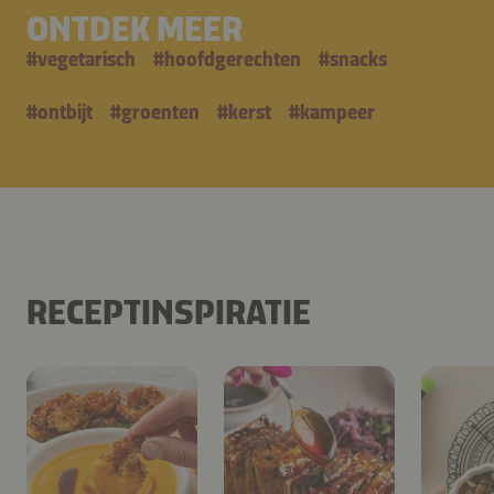
ONTDEK MEER
#
vegetarisch
#
hoofdgerechten
#
snacks
#
ontbijt
#
groenten
#
kerst
#
kampeer
RECEPTINSPIRATIE