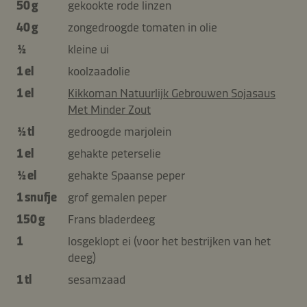
50 g
gekookte rode linzen
40 g
zongedroogde tomaten in olie
½
kleine ui
1 el
koolzaadolie
1 el
Kikkoman Natuurlijk Gebrouwen Sojasaus
Met Minder Zout
½ tl
gedroogde marjolein
1 el
gehakte peterselie
½ el
gehakte Spaanse peper
1 snufje
grof gemalen peper
150 g
Frans bladerdeeg
1
losgeklopt ei (voor het bestrijken van het
deeg)
1 tl
sesamzaad