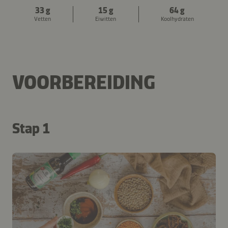
33 g
15 g
64 g
Vetten
Eiwitten
Koolhydraten
VOORBEREIDING
Stap 1