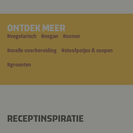
ONTDEK MEER
#
vegetarisch
#
vegan
#
zomer
#
snelle voorbereiding
#
stoofpotjes & soepen
#
groenten
RECEPTINSPIRATIE