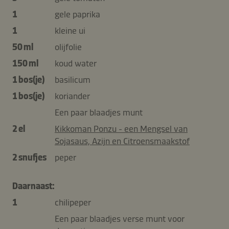
1
gele paprika
1
kleine ui
50 ml
olijfolie
150 ml
koud water
1 bos(je)
basilicum
1 bos(je)
koriander
Een paar blaadjes munt
2 el
Kikkoman Ponzu - een Mengsel van
Sojasaus, Azijn en Citroensmaakstof
2 snufjes
peper
Daarnaast:
1
chilipeper
Een paar blaadjes verse munt voor