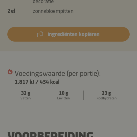
decoratie
2 el
zonnebloempitten
ingrediënten kopiëren
Voedingswaarde (per portie):
1.817 kJ
/
434 kcal
32 g
10 g
23 g
Vetten
Eiwitten
Koolhydraten
VOORBEREIDING