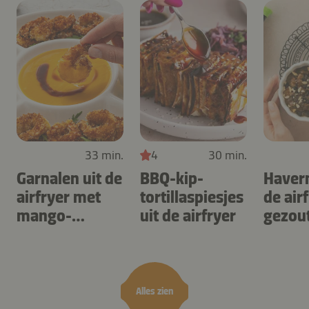
33 min.
4
30 min.
Garnalen uit de
BBQ-kip-
Haver
airfryer met
tortillaspiesjes
de air
mango-
uit de airfryer
gezou
teriyaki
karam
noten
Alles zien