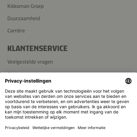
Kikkoman Groep
Duurzaamheid
Carrière
KLANTENSERVICE
Veelgestelde vragen
Contact
Nieuwsbrief
Pers
Kikkoman is een geregistreerd handelsmerk van Kikkoman
Corporation, Japan.
© Kikkoman Trading Europe GmbH 2023 – 2026