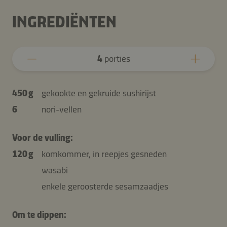
INGREDIËNTEN
4
porties
450 g
gekookte en gekruide sushirijst
6
nori-vellen
Voor de vulling:
120 g
komkommer, in reepjes gesneden
wasabi
enkele geroosterde sesamzaadjes
Om te dippen: