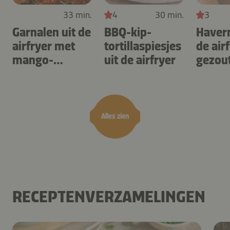
33 min.
4
30 min.
3
Garnalen uit de
BBQ-kip-
Haver
airfryer met
tortillaspiesjes
de air
mango-
uit de airfryer
gezou
teriyaki
karam
noten
Alles zien
RECEPTENVERZAMELINGEN