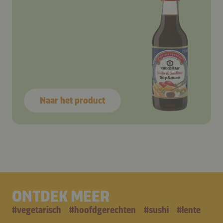
Naar het product
ONTDEK MEER
#
vegetarisch
#
hoofdgerechten
#
sushi
#
lente