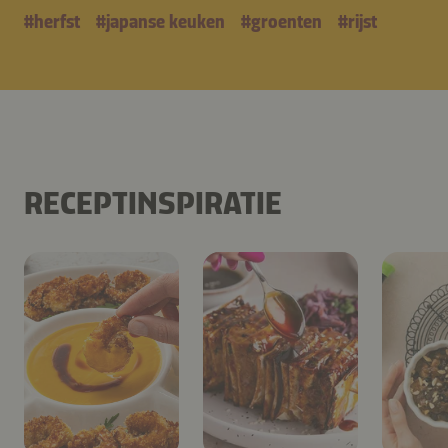
#
herfst
#
japanse keuken
#
groenten
#
rijst
RECEPTINSPIRATIE