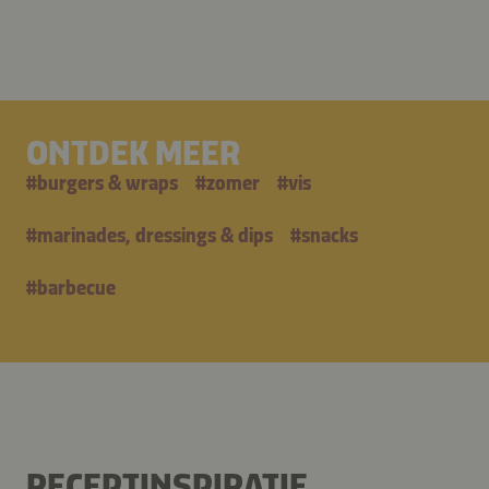
ONTDEK MEER
#
burgers & wraps
#
zomer
#
vis
#
marinades, dressings & dips
#
snacks
#
barbecue
RECEPTINSPIRATIE