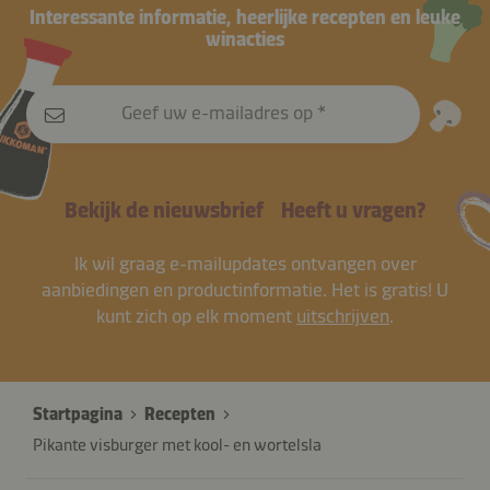
Interessante informatie, heerlijke recepten en leuke
winacties
Geef uw e-mailadres op
Bekijk de nieuwsbrief
Heeft u vragen?
Ik wil graag e-mailupdates ontvangen over
aanbiedingen en productinformatie. Het is gratis! U
kunt zich op elk moment
uitschrijven
.
Startpagina
Recepten
Pikante visburger met kool- en wortelsla