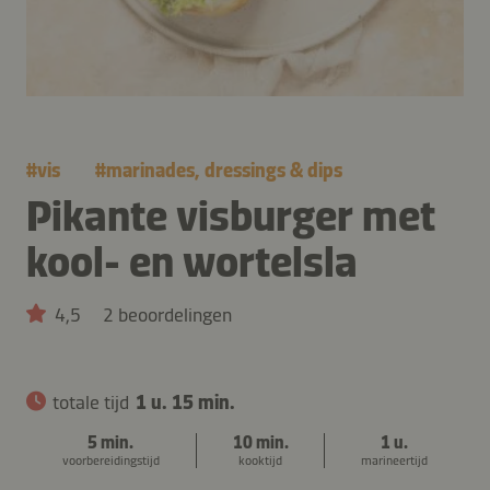
#
vis
#
marinades, dressings & dips
Pikante visburger met
kool- en wortelsla
4,5
2 beoordelingen
totale tijd
1 u. 15 min.
5 min.
10 min.
1 u.
voorbereidingstijd
kooktijd
marineertijd