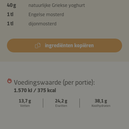
40 g
natuurlijke Griekse yoghurt
1 tl
Engelse mosterd
1 tl
dijonmosterd
ingrediënten kopiëren
Voedingswaarde (per portie):
1.570 kJ
/
375 kcal
13,7 g
24,2 g
38,1 g
Vetten
Eiwitten
Koolhydraten