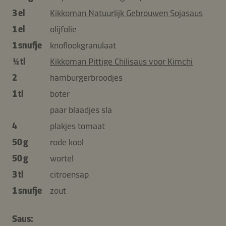
3 el
Kikkoman Natuurlijk Gebrouwen Sojasaus
1 el
olijfolie
1 snufje
knoflookgranulaat
½ tl
Kikkoman Pittige Chilisaus voor Kimchi
2
hamburgerbroodjes
1 tl
boter
paar blaadjes sla
4
plakjes tomaat
50 g
rode kool
50 g
wortel
3 tl
citroensap
1 snufje
zout
Saus: