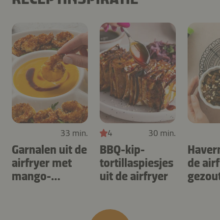
33 min.
4
30 min.
Garnalen uit de
BBQ-kip-
Haver
airfryer met
tortillaspiesjes
de air
mango-
uit de airfryer
gezou
teriyaki
karam
noten