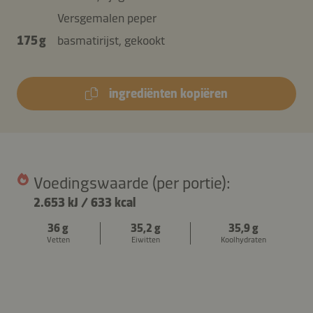
Versgemalen peper
175 g
basmatirijst, gekookt
ingrediënten kopiëren
Voedingswaarde (per portie):
2.653 kJ
/
633 kcal
36 g
35,2 g
35,9 g
Vetten
Eiwitten
Koolhydraten