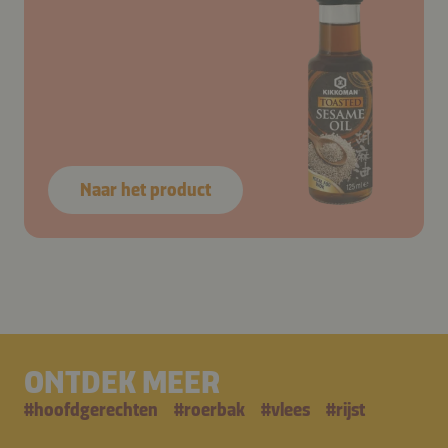
Naar het product
ONTDEK MEER
#
hoofdgerechten
#
roerbak
#
vlees
#
rijst