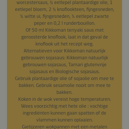
worcestersaus, ½ eetlepel plantaardige olie, 1
eetlepel bloem, 2 ½ knoflookteen, fijngesneden,
¼ witte ui, fijngesneden, ¼ eetlepel zwarte
peper en 0,2 l runderbouillon.
Of 50 ml Kikkoman teriyaki saus met
geroosterde knoflook, laat in dat geval de
knoflook uit het recept weg.
Alternatieven voor Kikkoman natuurlijk
gebrouwen sojasaus: Kikkoman natuurlijk
gebrouwen sojasaus, Tamari glutenvrije
sojasaus en Biologische sojasaus.
Gebruik plantaardige olie of sojaolie om mee te
bakken. Gebruik sesamolie nooit om mee te
bakken.
Koken in de wok vereist hoge temperaturen.
Wees voorzichtig met hete olie : vochtige
ingrediënten kunnen gaan spatten of de
vlammen kunnen oplaaien.
Gietijzeren wokpannen met een metalen