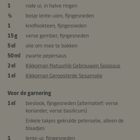
1
rode ui, in halve ringen
½
bosje lente-uien, fijngesneden
1
knoflookteen, fijngesneden
15 g
verse gember, fijngesneden
5 el
olie om mee te bakken
50 ml
zwarte pepersaus
2 el
Kikkoman Natuurlijk Gebrouwen Sojasaus
1 el
Kikkoman Geroosterde Sesamolie
Voor de garnering
1 el
bieslook, fijngesneden (alternatief: verse
koriander, verse basilicum)
Enkele takjes gekrulde peterselie, alleen de
blaadjes
1
lente-ui, fijngesneden