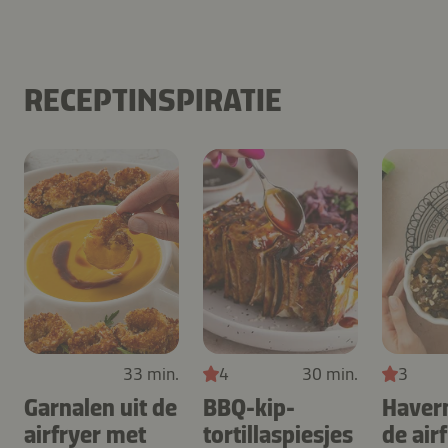
RECEPTINSPIRATIE
33 min.
4
30 min.
3
Garnalen uit de
BBQ-kip-
Haver
airfryer met
tortillaspiesjes
de air