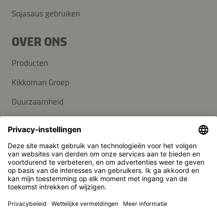
Sojasaus gebruiken
OVER ONS
Producten
Kikkoman Groep
Duurzaamheid
Carrière
KLANTENSERVICE
Veelgestelde vragen
Contact
Nieuwsbrief