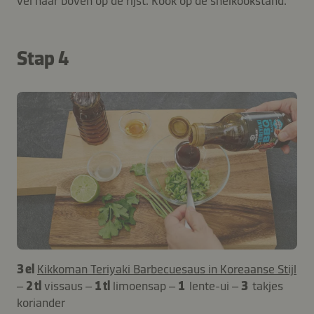
vel naar boven op de rijst. Kook op de snelkookstand.
Stap 4
3 el
Kikkoman Teriyaki Barbecuesaus in Koreaanse Stijl
–
2 tl
vissaus –
1 tl
limoensap –
1
lente-ui –
3
takjes
koriander