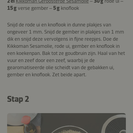
2 el
Kikkoman Geroosterde Sesamolie
–
30 g
rode ui –
15 g
verse gember –
5 g
knoflook
Snijd de rode ui en knoflook in dunne plakjes van
ongeveer 1 mm. Snijd de gember in plakjes van 1 mm
dik en snijd deze vervolgens in fijne reepjes. Doe de
Kikkoman Sesamolie, rode ui, gember en knoflook in
een koekenpan. Bak tot ze goudbruin zijn. Haal van het
vuur en zeef door een zeef, waarbij je de
gearomatiseerde olie scheidt van de gebakken ui,
gember en knoflook. Zet beide apart.
Stap 2