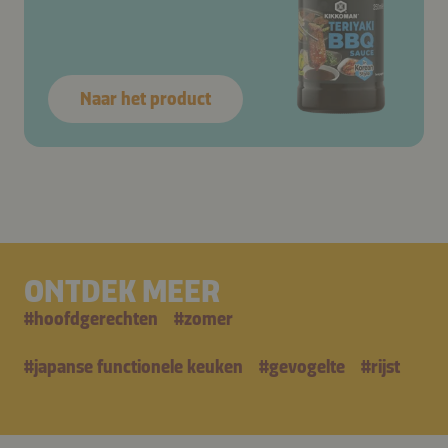
Naar het product
ONTDEK MEER
#
hoofdgerechten
#
zomer
#
japanse functionele keuken
#
gevogelte
#
rijst