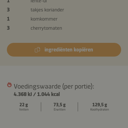
1
lente-ui
3
takjes koriander
1
komkommer
3
cherrytomaten
ingrediënten kopiëren
Voedingswaarde (per portie):
4.368 kJ
/
1.044 kcal
22 g
73,5 g
129,5 g
Vetten
Eiwitten
Koolhydraten