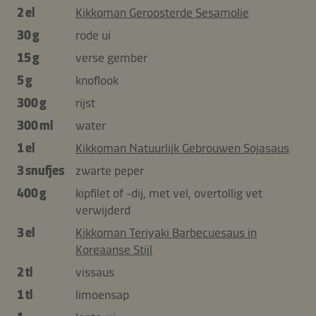
2 el
Kikkoman Geroosterde Sesamolie
30 g
rode ui
15 g
verse gember
5 g
knoflook
300 g
rijst
300 ml
water
1 el
Kikkoman Natuurlijk Gebrouwen Sojasaus
3 snufjes
zwarte peper
400 g
kipfilet of -dij, met vel, overtollig vet
verwijderd
3 el
Kikkoman Teriyaki Barbecuesaus in
Koreaanse Stijl
2 tl
vissaus
1 tl
limoensap