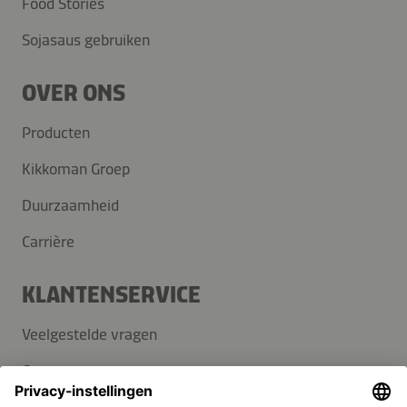
Food Stories
Sojasaus gebruiken
OVER ONS
Producten
Kikkoman Groep
Duurzaamheid
Carrière
KLANTENSERVICE
Veelgestelde vragen
Contact