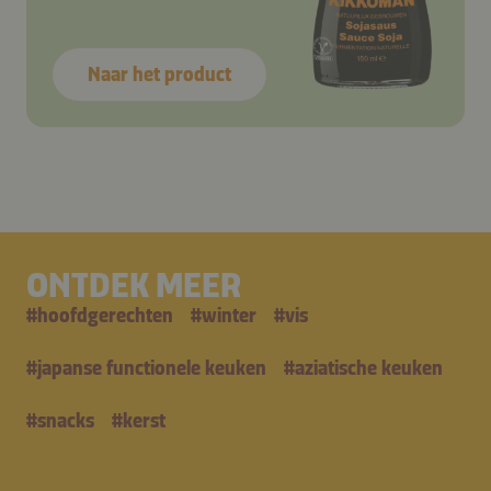
Naar het product
ONTDEK MEER
#
hoofdgerechten
#
winter
#
vis
#
japanse functionele keuken
#
aziatische keuken
#
snacks
#
kerst