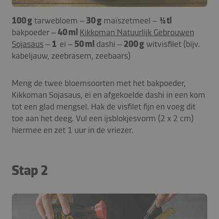
100 g
tarwebloem –
30 g
maïszetmeel –
½ tl
bakpoeder –
40 ml
Kikkoman Natuurlijk Gebrouwen
Sojasaus
–
1
ei –
50 ml
dashi –
200 g
witvisfilet (bijv.
kabeljauw, zeebrasem, zeebaars)
Meng de twee bloemsoorten met het bakpoeder,
Kikkoman Sojasaus, ei en afgekoelde dashi in een kom
tot een glad mengsel. Hak de visfilet fijn en voeg dit
toe aan het deeg. Vul een ijsblokjesvorm (2 x 2 cm)
hiermee en zet 1 uur in de vriezer.
Stap 2