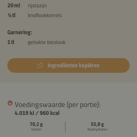
20 ml
rijstazijn
½ tl
knoflookkorrels
Garnering:
1 tl
gehakte bieslook
ingrediënten kopiëren
Voedingswaarde (per portie):
4.019 kJ
/
960 kcal
70,2 g
55,8 g
Vetten
Koolhydraten