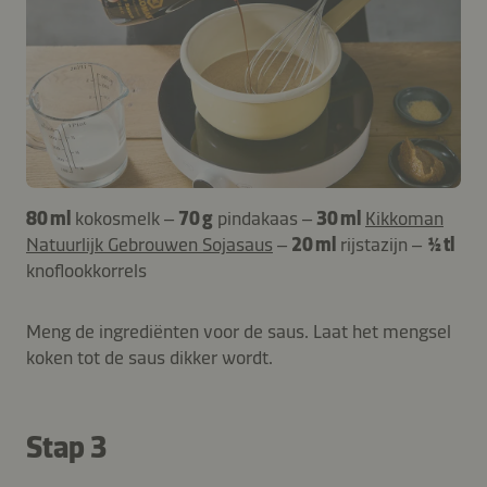
80 ml
kokosmelk –
70 g
pindakaas –
30 ml
Kikkoman
Natuurlijk Gebrouwen Sojasaus
–
20 ml
rijstazijn –
½ tl
knoflookkorrels
Meng de ingrediënten voor de saus. Laat het mengsel
koken tot de saus dikker wordt.
Stap 3