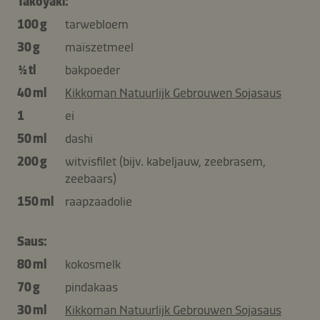
Takoyaki:
100 g
tarwebloem
30 g
maïszetmeel
½ tl
bakpoeder
40 ml
Kikkoman Natuurlijk Gebrouwen Sojasaus
1
ei
50 ml
dashi
200 g
witvisfilet (bijv. kabeljauw, zeebrasem,
zeebaars)
150 ml
raapzaadolie
Saus:
80 ml
kokosmelk
70 g
pindakaas
30 ml
Kikkoman Natuurlijk Gebrouwen Sojasaus