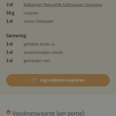
2 el
Kikkoman Natuurlijk Gebrouwen Sojasaus
50 g
rozijnen
1 el
verse chilipeper
Garnering:
1 el
gehakte lente-ui
1 el
sesamzaadjes seeds
1 el
gesneden nori
ingrediënten kopiëren
Voedingswaarde (per portie):