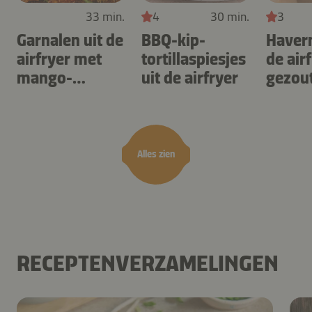
33 min.
4
30 min.
3
Garnalen uit de
BBQ-kip-
Haver
airfryer met
tortillaspiesjes
de air
mango-
uit de airfryer
gezou
teriyaki
karam
noten
Alles zien
RECEPTENVERZAMELINGEN