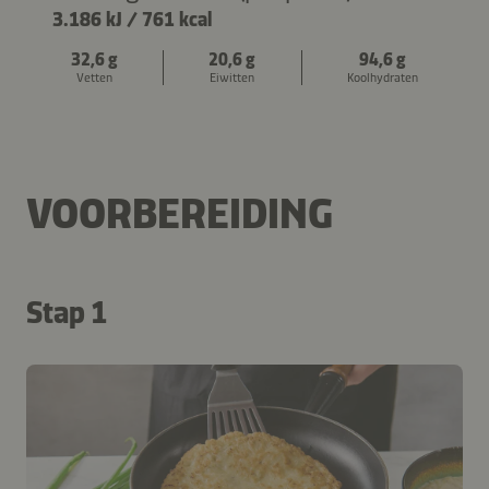
3.186 kJ
/
761 kcal
32,6 g
20,6 g
94,6 g
Vetten
Eiwitten
Koolhydraten
VOORBEREIDING
Stap 1