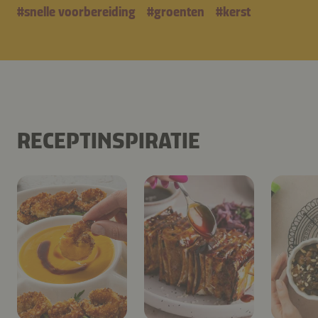
#
snelle voorbereiding
#
groenten
#
kerst
RECEPTINSPIRATIE