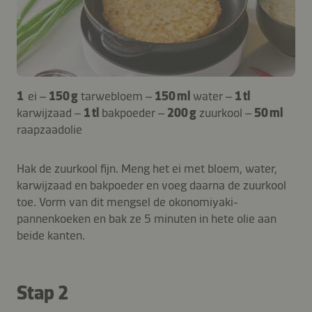
1
ei –
150 g
tarwebloem –
150 ml
water –
1 tl
karwijzaad –
1 tl
bakpoeder –
200 g
zuurkool –
50 ml
raapzaadolie
Hak de zuurkool fijn. Meng het ei met bloem, water,
karwijzaad en bakpoeder en voeg daarna de zuurkool
toe. Vorm van dit mengsel de okonomiyaki-
pannenkoeken en bak ze 5 minuten in hete olie aan
beide kanten.
Stap 2