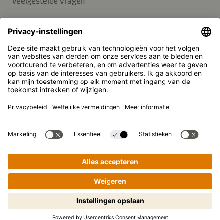
Veelgestelde vragen
Contact
Nieuwsbrief
Pers
Kikkoman is een geregistreerd handelsmerk van Kikkoman
Corporation, Japan.
© Kikkoman Trading Europe GmbH 2023 – 2026
Theodorstraße 180, 40472 Düsseldorf, Germany
Opgenomen in het handelsregister bij het kantongerecht
Düsseldorf HRB 35856
Privacy-instellingen
Wettelijke kennisgeving
Gegevensbescherming
Stapsgewijs koken gemakkelijk
gemaakt! Tik om te starten.