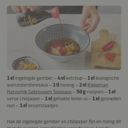
1 el
ingelegde gember –
4 el
ketchup –
1 el
biologische
worcestershiresaus –
1 tl
honing –
2 el
Kikkoman
Natuurlijk Gebrouwen Sojasaus
–
50 g
rozijnen –
1 el
verse chilipeper –
1 el
gehakte lente-ui –
1 el
gesneden
nori –
1 el
sesamzaadjes
Hak de ingelegde gember en chilipeper fijn en meng dit