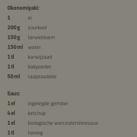
Okonomiyaki:
1
ei
200 g
zuurkool
150 g
tarwebloem
150 ml
water
1 tl
karwijzaad
1 tl
bakpoeder
50 ml
raapzaadolie
Saus:
1 el
ingelegde gember
4 el
ketchup
1 el
biologische worcestershiresaus
1 tl
honing