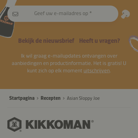
Geef uw e-mailadres op
Bekijk de nieuwsbrief
Heeft u vragen?
Ik wil graag e-mailupdates ontvangen over
aanbiedingen en productinformatie. Het is gratis! U
kunt zich op elk moment
uitschrijven
.
Startpagina
Recepten
Asian Sloppy Joe