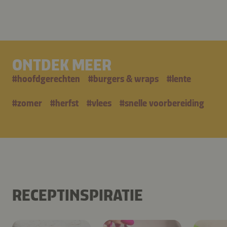
ONTDEK MEER
#
hoofdgerechten
#
burgers & wraps
#
lente
#
zomer
#
herfst
#
vlees
#
snelle voorbereiding
RECEPTINSPIRATIE