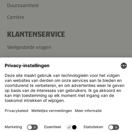
Duurzaamheid
Carrière
KLANTENSERVICE
Veelgestelde vragen
Contact
Nieuwsbrief
Pers
Kikkoman is een geregistreerd handelsmerk van Kikkoman
Corporation, Japan.
© Kikkoman Trading Europe GmbH 2023 – 2026
Theodorstraße 180, 40472 Düsseldorf, Germany
Opgenomen in het handelsregister bij het kantongerecht