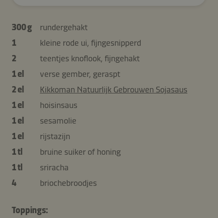
300 g
rundergehakt
1
kleine rode ui, fijngesnipperd
2
teentjes knoflook, fijngehakt
1 el
verse gember, geraspt
2 el
Kikkoman Natuurlijk Gebrouwen Sojasaus
1 el
hoisinsaus
1 el
sesamolie
1 el
rijstazijn
1 tl
bruine suiker of honing
1 tl
sriracha
4
briochebroodjes
Toppings: