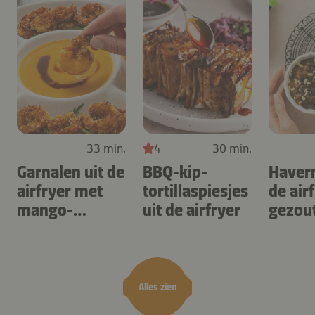
33 min.
4
30 min.
Garnalen uit de
BBQ-kip-
Haver
airfryer met
tortillaspiesjes
de air
mango-
uit de airfryer
gezou
teriyaki
karam
noten
Alles zien