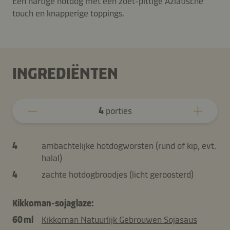
Een hartige hotdog met een zoet-pittige Aziatische
touch en knapperige toppings.
INGREDIËNTEN
4
porties
4
ambachtelijke hotdogworsten (rund of kip, evt.
halal)
4
zachte hotdogbroodjes (licht geroosterd)
Kikkoman-sojaglaze:
60 ml
Kikkoman Natuurlijk Gebrouwen Sojasaus