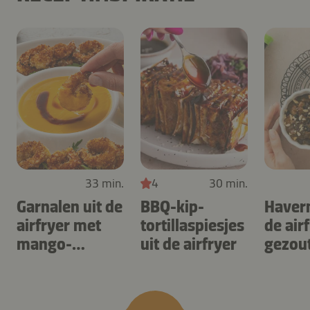
33 min.
4
30 min.
Garnalen uit de
BBQ-kip-
Haver
airfryer met
tortillaspiesjes
de air
mango-
uit de airfryer
gezou
teriyaki
karam
noten