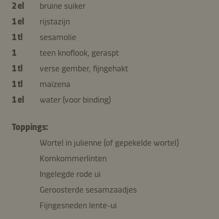
2 el
bruine suiker
1 el
rijstazijn
1 tl
sesamolie
1
teen knoflook, geraspt
1 tl
verse gember, fijngehakt
1 tl
maïzena
1 el
water (voor binding)
Toppings:
Wortel in julienne (of gepekelde wortel)
Komkommerlinten
Ingelegde rode ui
Geroosterde sesamzaadjes
Fijngesneden lente-ui