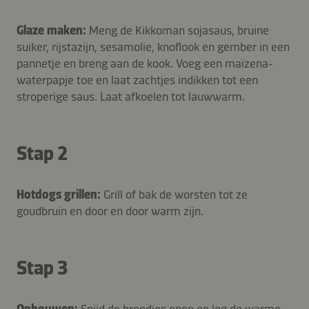
Glaze maken:
Meng de Kikkoman sojasaus, bruine
suiker, rijstazijn, sesamolie, knoflook en gember in een
pannetje en breng aan de kook. Voeg een maïzena-
waterpapje toe en laat zachtjes indikken tot een
stroperige saus. Laat afkoelen tot lauwwarm.
Stap 2
Hotdogs grillen:
Grill of bak de worsten tot ze
goudbruin en door en door warm zijn.
Stap 3
Opbouwen:
Snijd de broodjes open en leg de warme