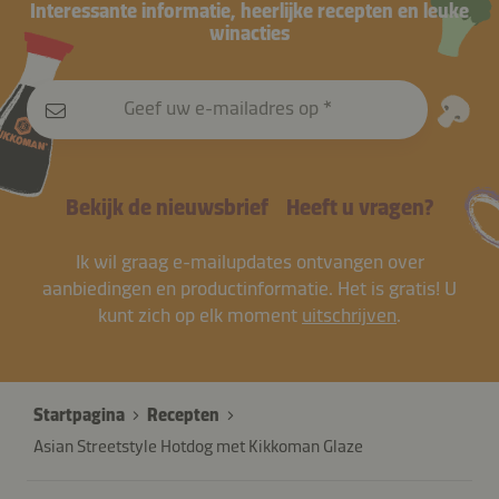
Interessante informatie, heerlijke recepten en leuke
winacties
Geef uw e-mailadres op
Bekijk de nieuwsbrief
Heeft u vragen?
Ik wil graag e-mailupdates ontvangen over
aanbiedingen en productinformatie. Het is gratis! U
kunt zich op elk moment
uitschrijven
.
Startpagina
Recepten
Asian Streetstyle Hotdog met Kikkoman Glaze