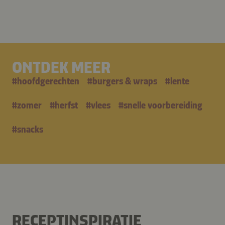
ONTDEK MEER
#
hoofdgerechten
#
burgers & wraps
#
lente
#
zomer
#
herfst
#
vlees
#
snelle voorbereiding
#
snacks
RECEPTINSPIRATIE