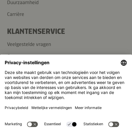
Duurzaamheid
Carrière
KLANTENSERVICE
Veelgestelde vragen
Contact
Nieuwsbrief
Pers
Kikkoman is een geregistreerd handelsmerk van Kikkoman
Corporation, Japan.
© Kikkoman Trading Europe GmbH 2023 – 2026
Theodorstraße 180, 40472 Düsseldorf, Germany
Opgenomen in het handelsregister bij het kantongerecht