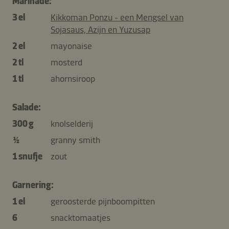
Marinade:
3 el
Kikkoman Ponzu - een Mengsel van
Sojasaus, Azijn en Yuzusap
2 el
mayonaise
2 tl
mosterd
1 tl
ahornsiroop
Salade:
300 g
knolselderij
½
granny smith
1 snufje
zout
Garnering:
1 el
geroosterde pijnboompitten
6
snacktomaatjes