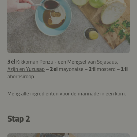
3 el
Kikkoman Ponzu - een Mengsel van Sojasaus,
Azijn en Yuzusap
–
2 el
mayonaise –
2 tl
mosterd –
1 tl
ahornsiroop
Meng alle ingrediënten voor de marinade in een kom.
Stap 2