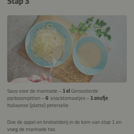
Stap 3
Saus voor de marinade –
1 el
Geroosterde
pijnboompitten –
6
snacktomaatjes –
1 snufje
Italiaanse (platte) peterselie
Doe de appel en knolselderij in de kom van stap 1 en
voeg de marinade toe.