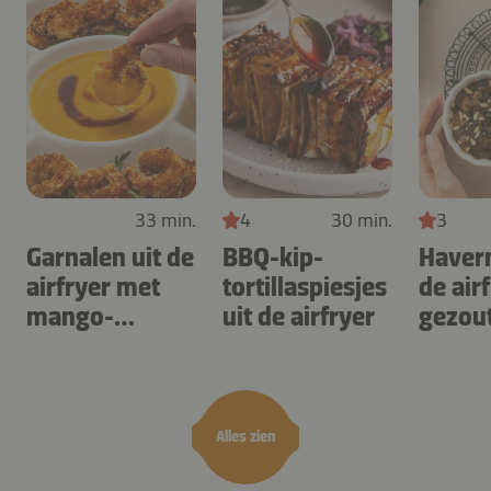
33 min.
4
30 min.
3
Garnalen uit de
BBQ-kip-
Haver
airfryer met
tortillaspiesjes
de air
mango-
uit de airfryer
gezou
teriyaki
karam
noten
Alles zien