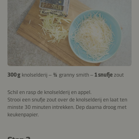
300 g
knolselderij –
½
granny smith –
1 snufje
zout
Schil en rasp de knolselderij en appel.
Strooi een snufje zout over de knolselderij en laat ten
minste 30 minuten intrekken. Dep daarna droog met
keukenpapier.