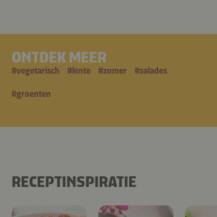
ONTDEK MEER
#
vegetarisch
#
lente
#
zomer
#
salades
#
groenten
RECEPTINSPIRATIE