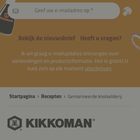
Geef uw e-mailadres op
Bekijk de nieuwsbrief
Heeft u vragen?
Ik wil graag e-mailupdates ontvangen over
aanbiedingen en productinformatie. Het is gratis! U
kunt zich op elk moment
uitschrijven
.
Startpagina
Recepten
Gemarineerde knolselderij