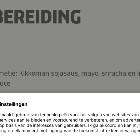
EREIDING
tje: Kikkoman sojasaus, mayo, sriracha en li
auce
 langzaam goudbruin en zacht. Zet apart.