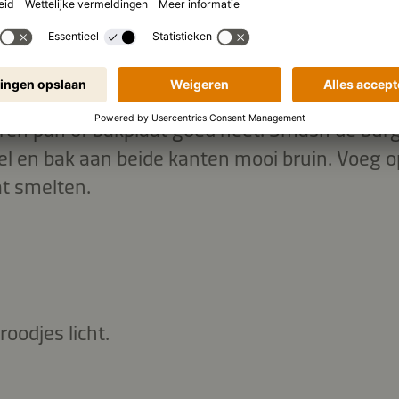
zeren pan of bakplaat goed heet. Smash de bur
el en bak aan beide kanten mooi bruin. Voeg op
at smelten.
roodjes licht.