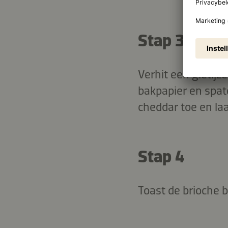
Stap 3
Verhit een gietij
bakpapier en spat
cheddar toe en la
Stap 4
Toast de brioche b