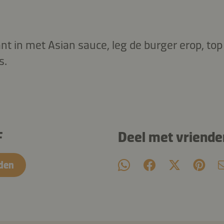
t in met Asian sauce, leg de burger erop, to
s.
F
Deel met vriende
den