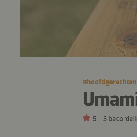
#
hoofdgerechten
Umami
5
3 beoordel