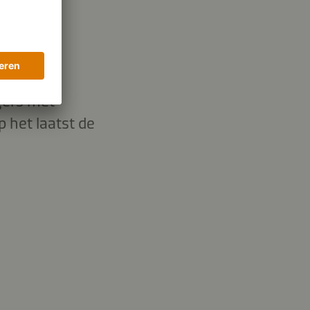
gers met
 het laatst de