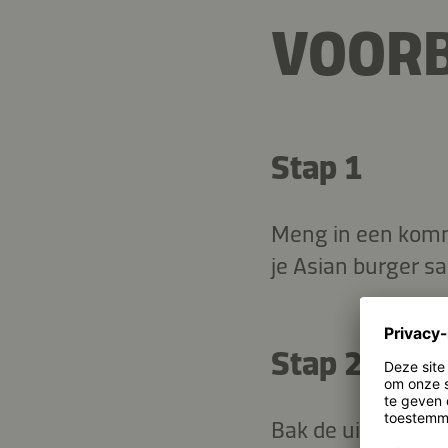
VOORB
Stap 1
Meng in een komme
je Asian burger s
Stap 2
Bak de uienringen