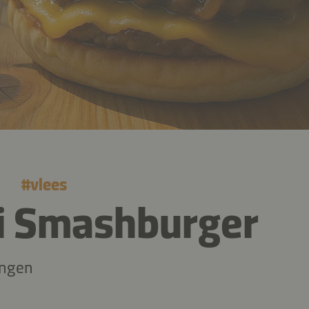
#
vlees
 Smashburger
ingen