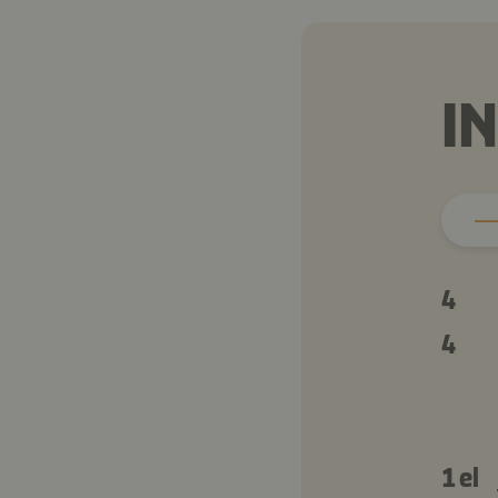
I
4
4
1 el