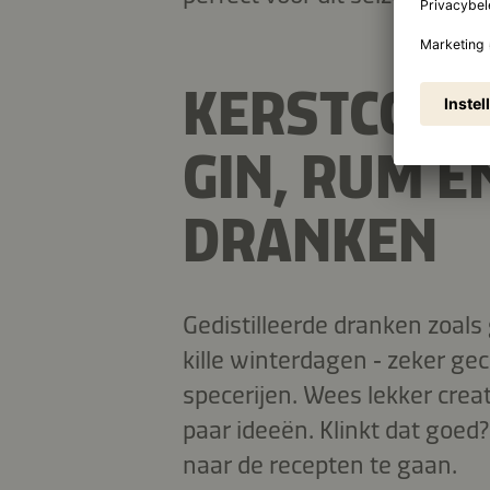
KERSTCOCK
GIN, RUM E
DRANKEN
Gedistilleerde dranken zoals 
kille winterdagen ‑ zeker g
specerijen. Wees lekker creati
paar ideeën. Klinkt dat goed?
naar de recepten te gaan.