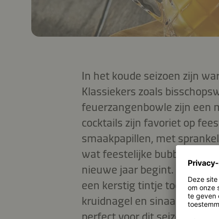
In het koude seizoen zijn w
Klassiekers zoals bisschops
feuerzangenbowle zijn een m
cocktails zijn favoriet op fee
smaakpapillen, met spranke
wat feestelijke bubbels, zelfs
nieuwe jaar begint. Hou je 
een kerstig tintje toe aan je
kruidnagel en sinaasappel. 
perfect voor dit seizoen.