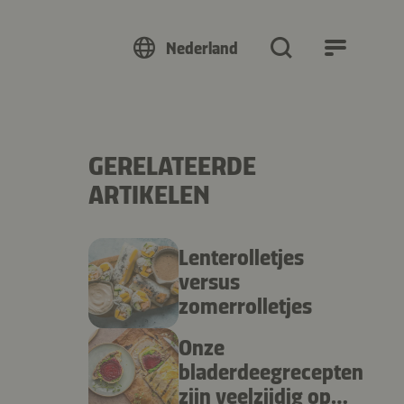
Nederland
GERELATEERDE
ARTIKELEN
Lenterolletjes
versus
zomerrolletjes
Onze
bladerdeegrecepten
zijn veelzijdig op