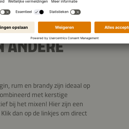
TAILS MET
N ANDERE
gin, rum en brandy zijn ideaal op
ecombineerd met kerstige
ef bij het mixen! Hier zijn een
 Klik dan op de linkjes om direct