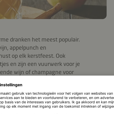
arme dranken het meest populair.
wijn, appelpunch en
ust op elk kerstfeest. Ook
stjes en zijn een vuurwerk voor je
lende wijn of champagne voor
 voordat het aftellen tot het
van winterse smaken, voeg dan
 drankjes met wat kaneel,
Ook vanille en kardemom zijn