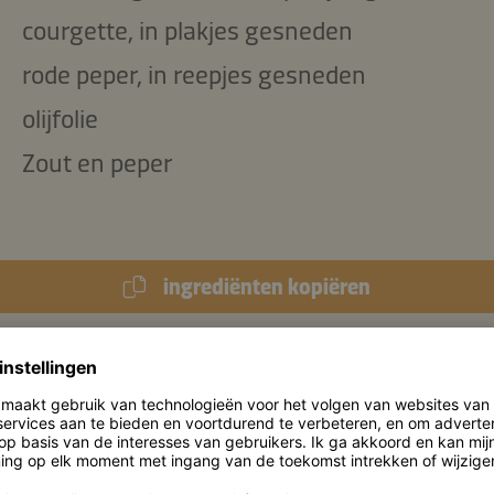
courgette, in plakjes gesneden
rode peper, in reepjes gesneden
olijfolie
Zout en peper
ingrediënten kopiëren
2.750 kJ
/
650 kcal
 (per portie):