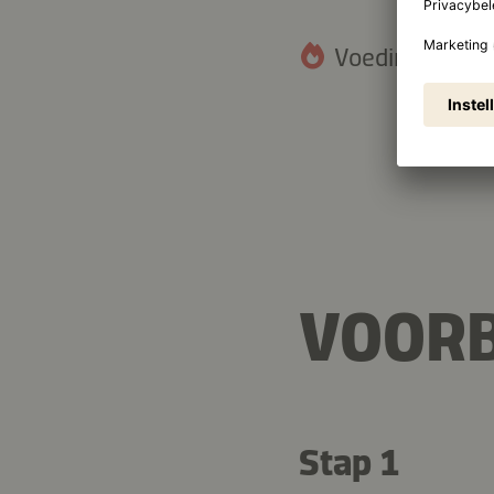
Voedingswaarde
3 g
Vetten
VOORB
Stap 1