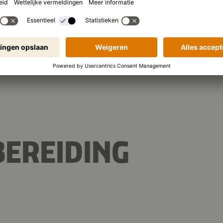
862 kJ
/
206 kcal
 (per portie):
2 g
Eiwitten
Ko
EREIDING