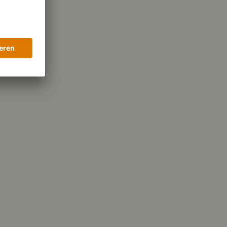
55 g
olhydraten