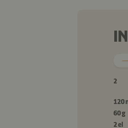
I
2
120 
60 g
2 el