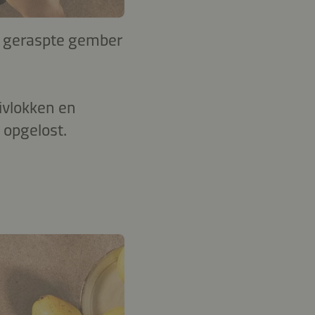
g
geraspte gember
livlokken en
 opgelost.