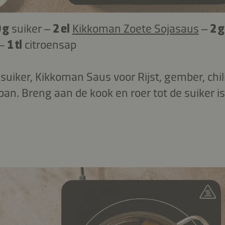
 g
suiker –
2 el
Kikkoman Zoete Sojasaus
–
2 
 –
1 tl
citroensap
suiker, Kikkoman Saus voor Rijst, gember, chi
pan. Breng aan de kook en roer tot de suiker is