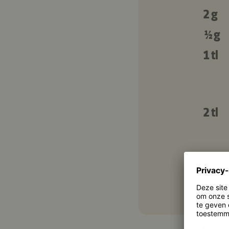
2 g
½ g
1 tl
2 tl