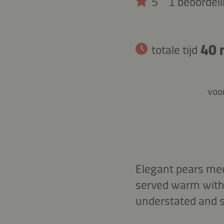
5
1 beoordel
40 
totale tijd
voor
Elegant pears mee
served warm with 
understated and s