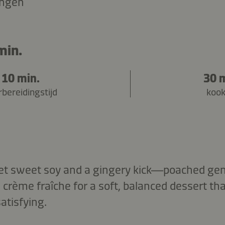
ingen
min.
10 min.
30 
bereidingstijd
kook
t sweet soy and a gingery kick—poached gent
crème fraîche for a soft, balanced dessert tha
atisfying.