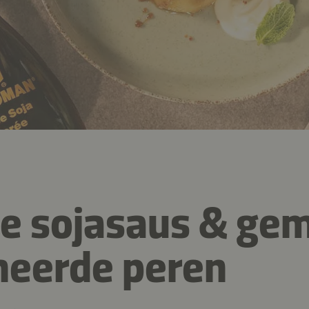
te sojasaus & ge
heerde peren