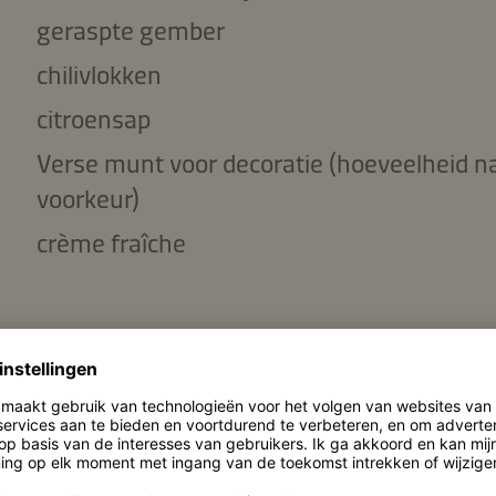
geraspte gember
chilivlokken
citroensap
Verse munt voor decoratie (hoeveelheid n
voorkeur)
crème fraîche
ingrediënten kopiëren