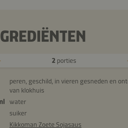
NGREDIËNTEN
2
porties
peren, geschild, in vieren gesneden en on
van klokhuis
ml
water
suiker
Kikkoman Zoete Sojasaus