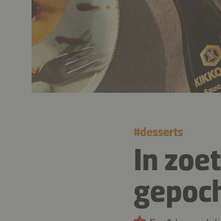
#
desserts
In zoe
gepoc