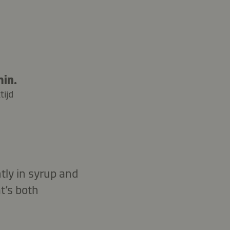
min.
tijd
ly in syrup and
t’s both