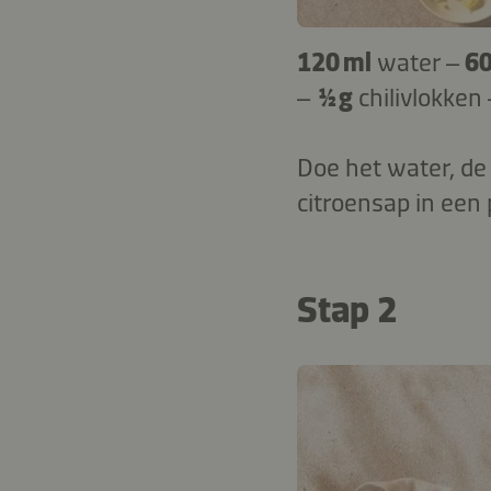
120 ml
water –
60
–
½ g
chilivlokken
Doe het water, de 
citroensap in een 
Stap 2