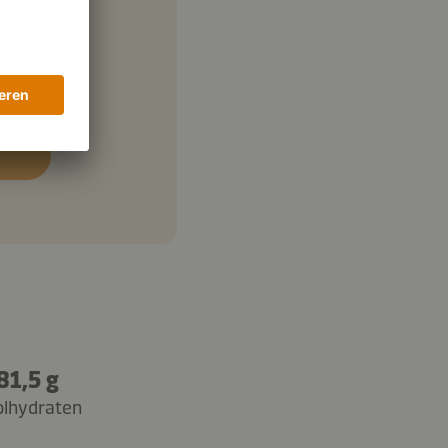
81,5 g
olhydraten