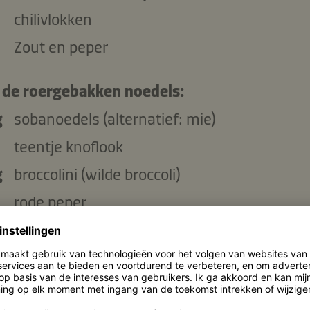
chilivlokken
Zout en peper
 de roergebakken noedels:
g
sobanoedels (alternatief: mie)
teentje knoflook
g
broccolini (wilde broccoli)
rode peper
middelgrote wortel
Kikkoman Geroosterde Sesamolie
g
garnalen, gepeld en schoongemaakt