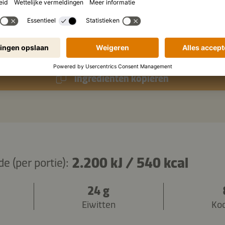
lente-uitjes
sesamzaad
ingrediënten kopiëren
2.200 kJ
/
540 kcal
 (per portie):
24 g
Eiwitten
Ko