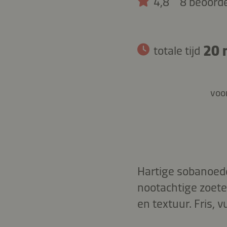
4,8
8 beoord
20 
totale tijd
voor
Hartige sobanoede
nootachtige zoete 
en textuur. Fris, v