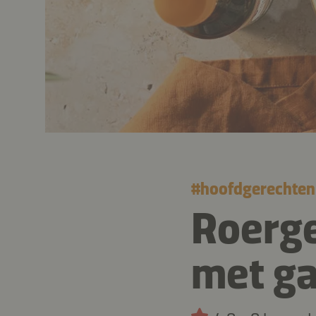
#
hoofdgerechten
Roerg
met ga