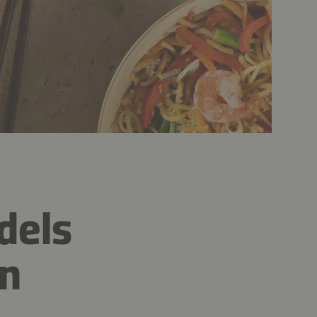
dels
en