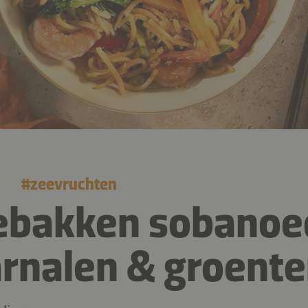
#
zeevruchten
ebakken sobanoe
rnalen & groent