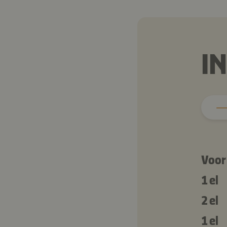
I
Voor
1 el
2 el
1 el