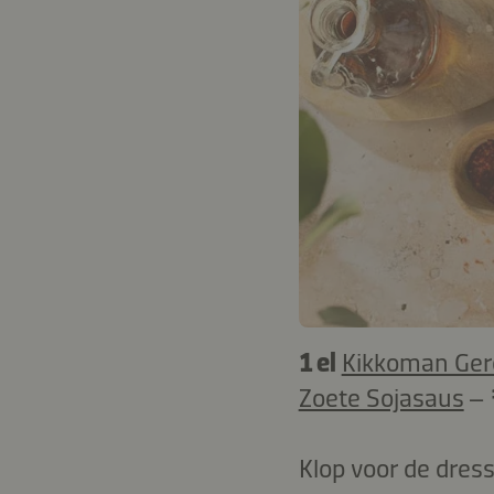
1 el
Kikkoman Ger
Zoete Sojasaus
–
Klop voor de dres