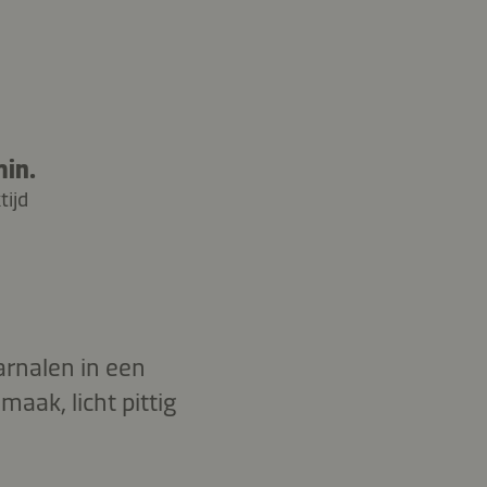
min.
tijd
rnalen in een
aak, licht pittig