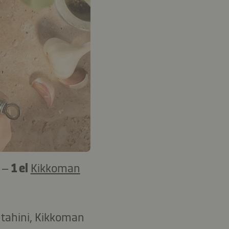
) –
1 el
Kikkoman
 tahini, Kikkoman