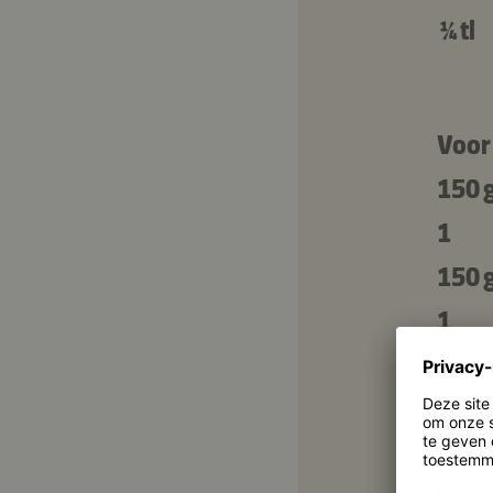
¼ tl
Voor
150 
1
150 
1
1
2 el
200 