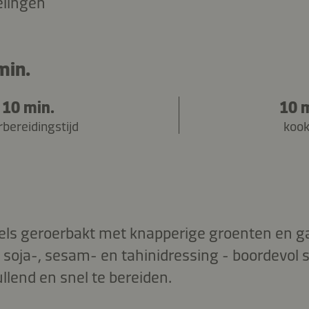
elingen
min.
10 min.
10 
bereidingstijd
kook
ls geroerbakt met knapperige groenten en ga
soja-, sesam- en tahinidressing - boordevol sm
ullend en snel te bereiden.