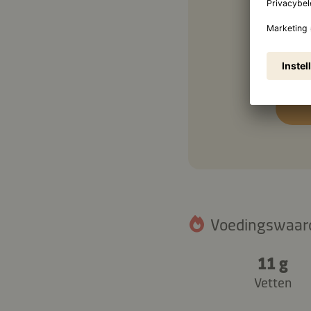
2
2 el
Voedingswaarde
11 g
Vetten