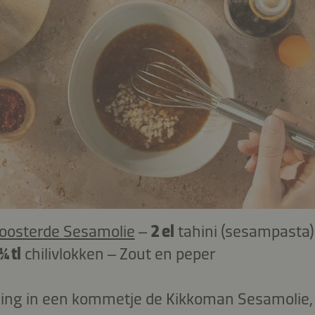
oosterde Sesamolie
–
2 el
tahini (sesampasta
¼ tl
chilivlokken – Zout en peper
sing in een kommetje de Kikkoman Sesamolie,