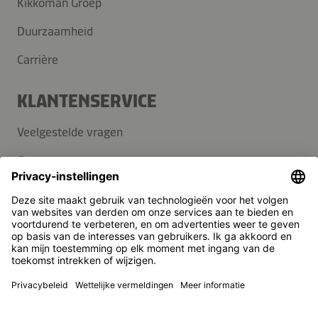
Kikkoman Groep
Duurzaamheid
Carrière
KLANTENSERVICE
Veelgestelde vragen
Contact
Nieuwsbrief
Pers
Kikkoman is een geregistreerd handelsmerk van Kikkoman
Corporation, Japan.
© Kikkoman Trading Europe GmbH 2023 – 2026
Theodorstraße 180, 40472 Düsseldorf, Germany