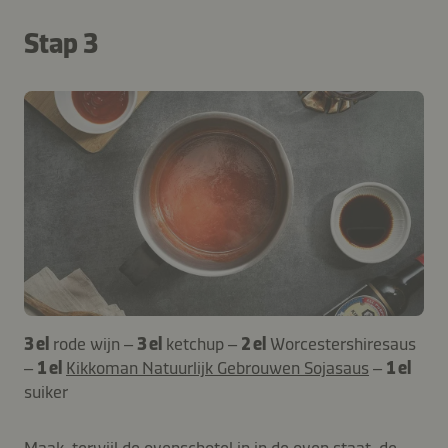
Stap 3
3 el
rode wijn –
3 el
ketchup –
2 el
Worcestershiresaus
–
1 el
Kikkoman Natuurlijk Gebrouwen Sojasaus
–
1 el
suiker
Maak, terwijl de ovenschotel in in de oven staat, de