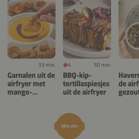
33 min.
4
30 min.
Garnalen uit de
BBQ-kip-
Haver
airfryer met
tortillaspiesjes
de air
mango-
uit de airfryer
gezou
teriyaki
karam
noten
Alles zien