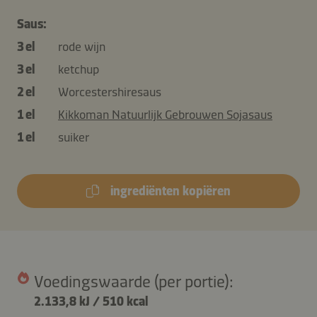
Saus:
3 el
rode wijn
3 el
ketchup
2 el
Worcestershiresaus
1 el
Kikkoman Natuurlijk Gebrouwen Sojasaus
1 el
suiker
ingrediënten kopiëren
Voedingswaarde (per portie):
2.133,8 kJ
/
510 kcal