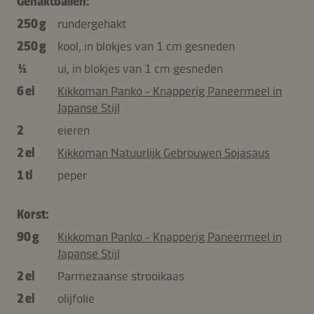
Gehaktballen:
250 g
rundergehakt
250 g
kool, in blokjes van 1 cm gesneden
½
ui, in blokjes van 1 cm gesneden
6 el
Kikkoman Panko - Knapperig Paneermeel in
Japanse Stijl
2
eieren
2 el
Kikkoman Natuurlijk Gebrouwen Sojasaus
1 tl
peper
Korst:
90 g
Kikkoman Panko - Knapperig Paneermeel in
Japanse Stijl
2 el
Parmezaanse strooikaas
2 el
olijfolie