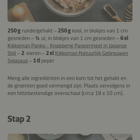
250 g
rundergehakt –
250 g
kool, in blokjes van 1 cm
gesneden –
½
ui, in blokjes van 1 cm gesneden –
6 el
Kikkoman Panko - Knapperig Paneermeel in Japanse
Stijl
–
2
eieren –
2 el
Kikkoman Natuurlijk Gebrouwen
Sojasaus
–
1 tl
peper
Meng alle ingrediënten in een kom tot het gehakt en
de groenten goed vermengd zijn. Plaats vervolgens in
een hittebestendige ovenschaal (circa 18 x 10 cm).
Stap 2