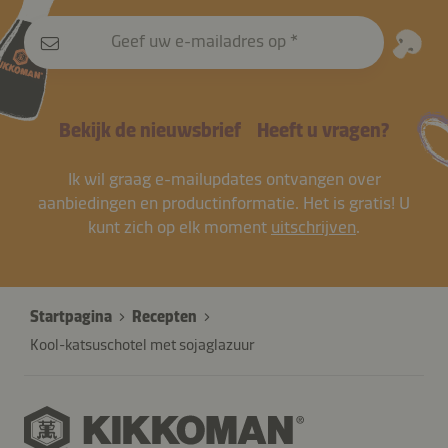
Geef uw e-mailadres op
Bekijk de nieuwsbrief
Heeft u vragen?
Ik wil graag e-mailupdates ontvangen over
aanbiedingen en productinformatie. Het is gratis! U
kunt zich op elk moment
uitschrijven
.
Startpagina
Recepten
Kool-katsuschotel met sojaglazuur