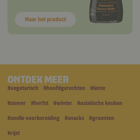
Naar het product
ONTDEK MEER
#
vegetarisch
#
hoofdgerechten
#
lente
#
zomer
#
herfst
#
winter
#
aziatische keuken
#
snelle voorbereiding
#
snacks
#
groenten
#
rijst