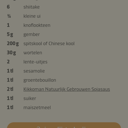
6
shiitake
½
kleine ui
1
knoflookteen
5 g
gember
200 g
spitskool of Chinese kool
30 g
wortelen
2
lente-uitjes
1 tl
sesamolie
1 tl
groentebouillon
2 tl
Kikkoman Natuurlijk Gebrouwen Sojasaus
1 tl
suiker
1 tl
maïszetmeel