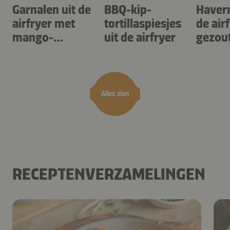
Garnalen uit de
BBQ-kip-
Haver
airfryer met
tortillaspiesjes
de air
mango-
uit de airfryer
gezou
teriyaki
karam
noten
Alles zien
RECEPTENVERZAMELINGEN