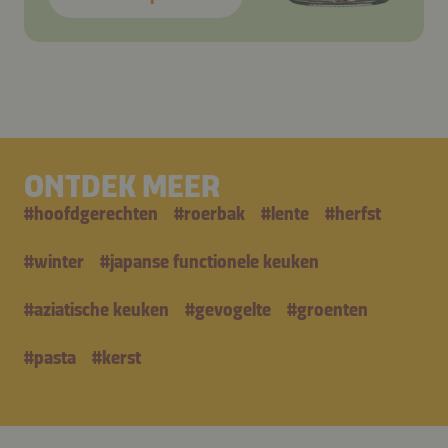
ONTDEK MEER
#
hoofdgerechten
#
roerbak
#
lente
#
herfst
#
winter
#
japanse functionele keuken
#
aziatische keuken
#
gevogelte
#
groenten
#
pasta
#
kerst