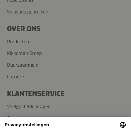
Food Stories
Sojasaus gebruiken
OVER ONS
Producten
Kikkoman Groep
Duurzaamheid
Carrière
KLANTENSERVICE
Veelgestelde vragen
Contact
Nieuwsbrief