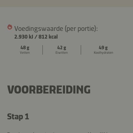
Voedingswaarde (per portie):
2.930 kJ
/
812 kcal
48 g
42 g
49 g
Vetten
Eiwitten
Koolhydraten
VOORBEREIDING
Stap 1