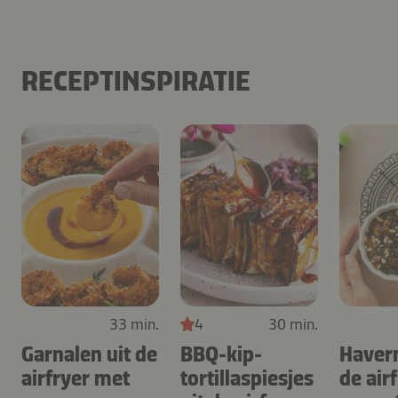
RECEPTINSPIRATIE
33 min.
4
30 min.
Garnalen uit de
BBQ-kip-
Haver
airfryer met
tortillaspiesjes
de air