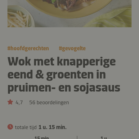
#
hoofdgerechten
#
gevogelte
Wok met knapperige
eend & groenten in
pruimen- en sojasaus
4,7
56 beoordelingen
totale tijd
1 u. 15 min.
15 min.
1 u.