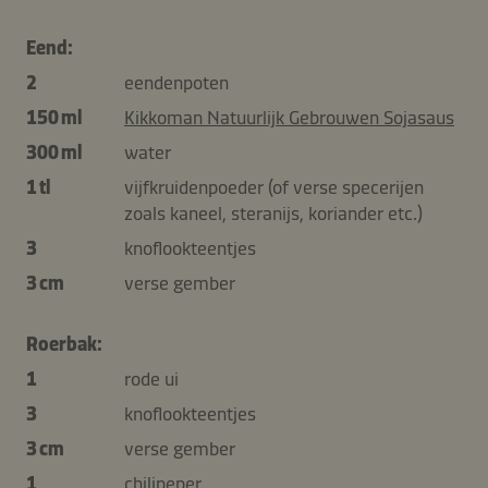
Eend:
2
eendenpoten
150 ml
Kikkoman Natuurlijk Gebrouwen Sojasaus
300 ml
water
1 tl
vijfkruidenpoeder (of verse specerijen
zoals kaneel, steranijs, koriander etc.)
3
knoflookteentjes
3 cm
verse gember
Roerbak:
1
rode ui
3
knoflookteentjes
3 cm
verse gember
1
chilipeper