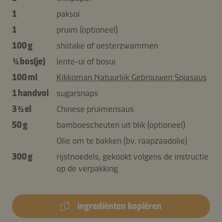
1
paksoi
1
pruim (optioneel)
100 g
shiitake of oesterzwammen
½ bos(je)
lente-ui of bosui
100 ml
Kikkoman Natuurlijk Gebrouwen Sojasaus
1 handvol
sugarsnaps
3 ½ el
Chinese pruimensaus
50 g
bamboescheuten uit blik (optioneel)
Olie om te bakken (bv. raapzaadolie)
300 g
rijstnoedels, gekookt volgens de instructie
op de verpakking
ingrediënten kopiëren