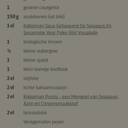
1
groene courgette
150 g
azukibonen (uit blik)
1 el
Kikkoman Saus Gebaseerd Op Sojasaus En
Sesamolie Voor Poke-Stijl Vissalade
1
biologische limoen
½
kleine aubergine
1
kleine sjalot
1
klein teentje knoflook
2 el
olijfolie
2 el
lichte balsamicoazijn
2 el
Kikkoman Ponzu - een Mengsel van Sojasaus,
Azijn en Citroensmaakstof
2 el
lijnzaadolie
Versgemalen peper