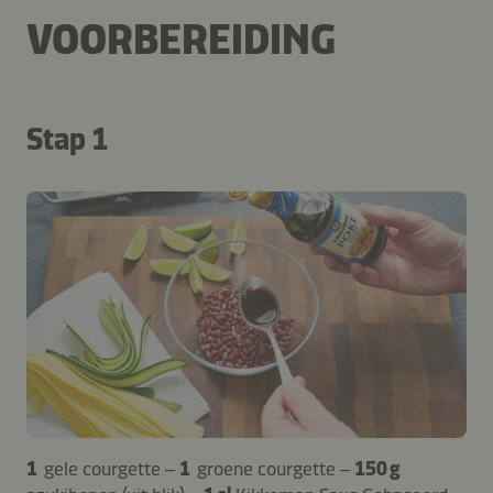
VOORBEREIDING
Stap 1
1
gele courgette –
1
groene courgette –
150 g