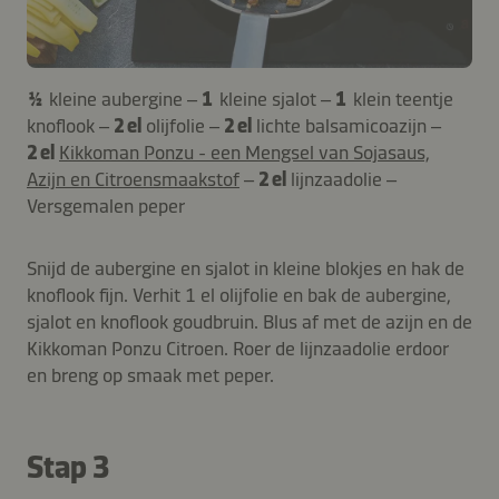
½
kleine aubergine –
1
kleine sjalot –
1
klein teentje
knoflook –
2 el
olijfolie –
2 el
lichte balsamicoazijn –
2 el
Kikkoman Ponzu - een Mengsel van Sojasaus,
Azijn en Citroensmaakstof
–
2 el
lijnzaadolie –
Versgemalen peper
Snijd de aubergine en sjalot in kleine blokjes en hak de
knoflook fijn. Verhit 1 el olijfolie en bak de aubergine,
sjalot en knoflook goudbruin. Blus af met de azijn en de
Kikkoman Ponzu Citroen. Roer de lijnzaadolie erdoor
en breng op smaak met peper.
Stap 3