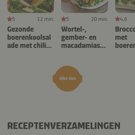
5
12 min.
5
20 min.
4,6
Gezonde
Wortel-,
Brocco
boerenkoolsal
gember- en
met
ade met chili
macadamiasal
boere
en amandelen
ade
feta
Alles zien
RECEPTENVERZAMELINGEN