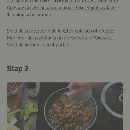
azukibonen (uit blik) –
1 el
Kikkoman Saus Gebaseerd
Op Sojasaus En Sesamolie Voor Poke-Stijl Vissalade
–
1
biologische limoen
Snijd de courgette in de lengte in plakjes of reepjes.
Marineer de azukibonen in de Kikkoman Pokesaus.
Snijd de limoen in acht partjes.
Stap 2