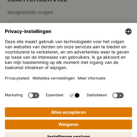
Veelgestelde vragen
Contact
Nieuwsbrief
Pers
Kikkoman is een geregistreerd handelsmerk van Kikkoman
Corporation, Japan.
© Kikkoman Trading Europe GmbH 2023 – 2026
Theodorstraße 180, 40472 Düsseldorf, Germany
Opgenomen in het handelsregister bij het kantongerecht
Düsseldorf HRB 35856
Privacy-instellingen
Wettelijke kennisgeving
Gegevensbescherming
Stapsgewijs koken gemakkelijk