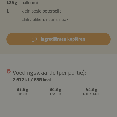
125 g
halloumi
1
klein bosje peterselie
Chilivlokken, naar smaak
ingrediënten kopiëren
Voedingswaarde (per portie):
2.672 kJ
/
638 kcal
32,6 g
34,3 g
44,3 g
Vetten
Eiwitten
Koolhydraten