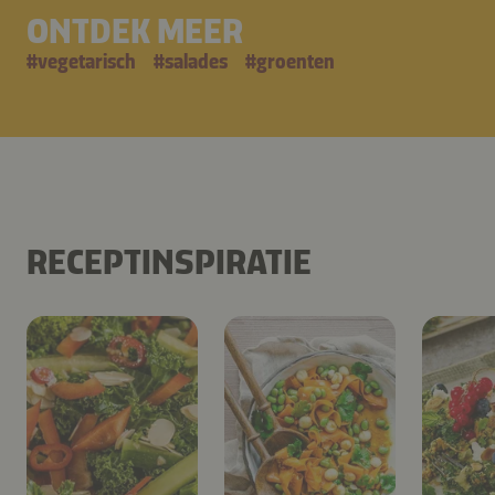
ONTDEK MEER
#
vegetarisch
#
salades
#
groenten
RECEPTINSPIRATIE