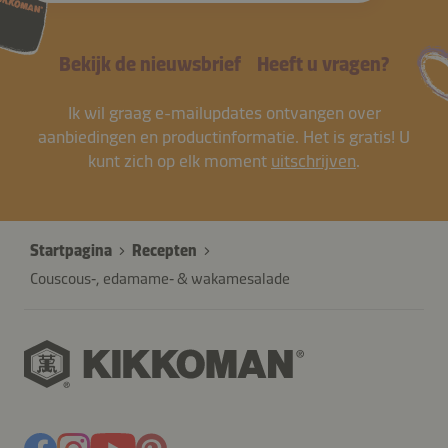
Bekijk de nieuwsbrief
Heeft u vragen?
Ik wil graag e-mailupdates ontvangen over
aanbiedingen en productinformatie. Het is gratis! U
kunt zich op elk moment
uitschrijven
.
Startpagina
Recepten
Couscous‑, edamame‑ & wakamesalade