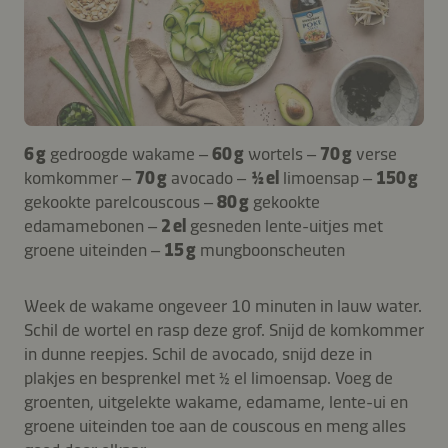
6 g
gedroogde wakame –
60 g
wortels –
70 g
verse
komkommer –
70 g
avocado –
½ el
limoensap –
150 g
gekookte parelcouscous –
80 g
gekookte
edamamebonen –
2 el
gesneden lente-uitjes met
groene uiteinden –
15 g
mungboonscheuten
Week de wakame ongeveer 10 minuten in lauw water.
Schil de wortel en rasp deze grof. Snijd de komkommer
in dunne reepjes. Schil de avocado, snijd deze in
plakjes en besprenkel met ½ el limoensap. Voeg de
groenten, uitgelekte wakame, edamame, lente-ui en
groene uiteinden toe aan de couscous en meng alles