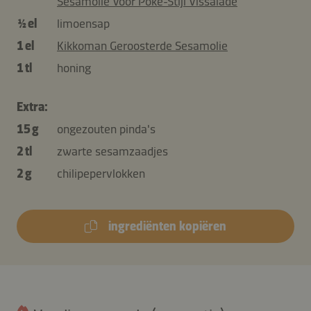
Sesamolie Voor Poke-Stijl Vissalade
½ el
limoensap
1 el
Kikkoman Geroosterde Sesamolie
1 tl
honing
Extra:
15 g
ongezouten pinda's
2 tl
zwarte sesamzaadjes
2 g
chilipepervlokken
ingrediënten kopiëren