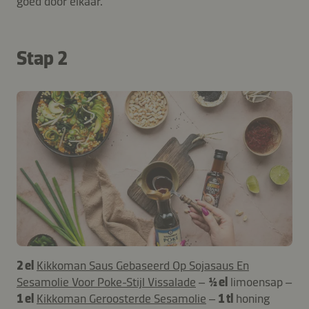
goed door elkaar.
Stap 2
2 el
Kikkoman Saus Gebaseerd Op Sojasaus En
Sesamolie Voor Poke-Stijl Vissalade
–
½ el
limoensap –
1 el
Kikkoman Geroosterde Sesamolie
–
1 tl
honing