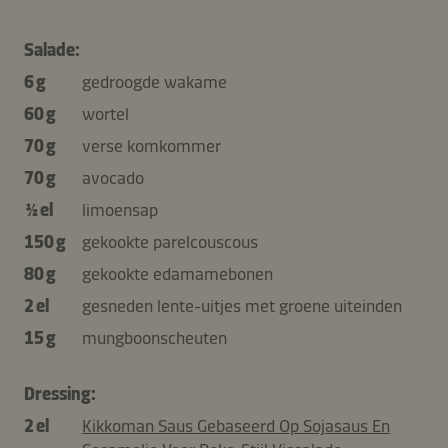
Salade:
6 g
gedroogde wakame
60 g
wortel
70 g
verse komkommer
70 g
avocado
½ el
limoensap
150 g
gekookte parelcouscous
80 g
gekookte edamamebonen
2 el
gesneden lente-uitjes met groene uiteinden
15 g
mungboonscheuten
Dressing:
2 el
Kikkoman Saus Gebaseerd Op Sojasaus En