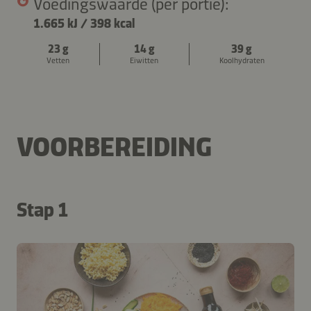
Voedingswaarde (per portie):
1.665 kJ
/
398 kcal
23 g
14 g
39 g
Vetten
Eiwitten
Koolhydraten
VOORBEREIDING
Stap 1