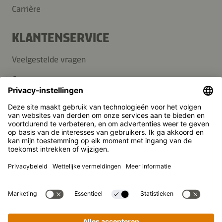
Carrière
KLANTENSERVICE
Veelgestelde vragen
Contact
Nieuwsbrief
Pers
Kikkoman is een geregistreerd handelsmerk van Kikkoman
Corporation, Japan.
© Kikkoman Trading Europe GmbH 2023 – 2026
Theodorstraße 180, 40472 Düsseldorf, Germany
Opgenomen in het handelsregister bij het kantongerecht
Düsseldorf HRB 35856
Privacy-instellingen