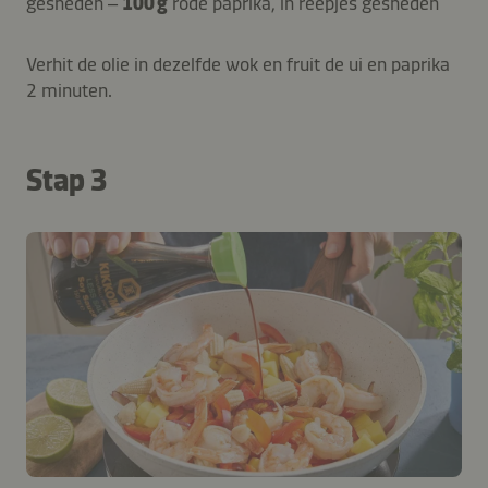
gesneden –
100 g
rode paprika, in reepjes gesneden
Verhit de olie in dezelfde wok en fruit de ui en paprika
2 minuten.
Stap 3