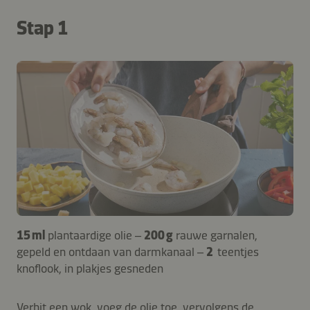
Stap 1
15 ml
plantaardige olie –
200 g
rauwe garnalen,
gepeld en ontdaan van darmkanaal –
2
teentjes
knoflook, in plakjes gesneden
Verhit een wok, voeg de olie toe, vervolgens de