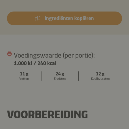
ingrediënten kopiëren
Voedingswaarde (per portie):
1.000 kJ
/
240 kcal
11 g
24 g
12 g
Vetten
Eiwitten
Koolhydraten
VOORBEREIDING