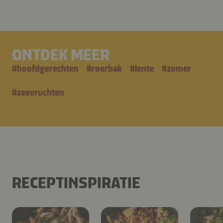
ONTDEK MEER
#
hoofdgerechten
#
roerbak
#
lente
#
zomer
#
zeevruchten
RECEPTINSPIRATIE