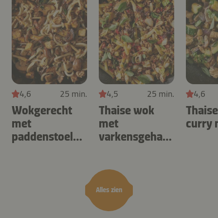
4,6
25 min.
4,5
25 min.
4,6
Wokgerecht
Thaise wok
Thaise
met
met
curry 
paddenstoelen
varkensgehakt
, tofu en
, kool & chili
udonnoedels
Alles zien