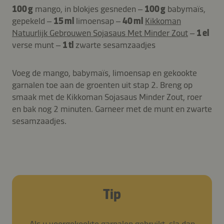
100 g
mango, in blokjes gesneden –
100 g
babymaïs,
gepekeld –
15 ml
limoensap –
40 ml
Kikkoman
Natuurlijk Gebrouwen Sojasaus Met Minder Zout
–
1 el
verse munt –
1 tl
zwarte sesamzaadjes
Voeg de mango, babymaïs, limoensap en gekookte
garnalen toe aan de groenten uit stap 2. Breng op
smaak met de Kikkoman Sojasaus Minder Zout, roer
en bak nog 2 minuten. Garneer met de munt en zwarte
sesamzaadjes.
Tip
Als u voorgekookte garnalen gebruikt, sla dan