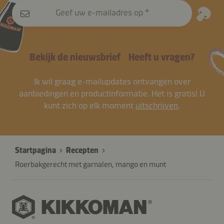
Geef uw e-mailadres op
Bekijk de nieuwsbrief
Heeft u vragen?
Ik wil graag e-mailupdates ontvangen over
aanbiedingen en productinformatie. Het is gratis! U
kunt zich op elk moment
uitschrijven
.
Startpagina
Recepten
Roerbakgerecht met garnalen, mango en munt