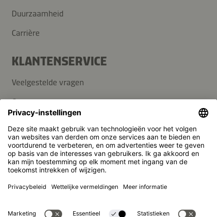
Duurzaamheid
Carrière
KLANTENSERVICE
Veelgestelde vragen
Contact
Nieuwsbrief
Pers
Kikkoman is een geregistreerd handelsmerk van Kikkoman
Corporation, Japan.
© Kikkoman Trading Europe GmbH 2023 – 2026
Theodorstraße 180, 40472 Düsseldorf, Germany