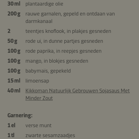
30 ml
plantaardige olie
200 g
rauwe garnalen, gepeld en ontdaan van
darmkanaal
2
teentjes knoflook, in plakjes gesneden
50 g
rode ui, in dunne partjes gesneden
100 g
rode paprika, in reepjes gesneden
100 g
mango, in blokjes gesneden
100 g
babymaïs, gepekeld
15 ml
limoensap
40 ml
Kikkoman Natuurlijk Gebrouwen Sojasaus Met
Minder Zout
Garnering:
1 el
verse munt
1 tl
zwarte sesamzaadjes