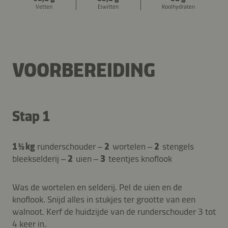
Vetten
Eiwitten
Koolhydraten
VOORBEREIDING
Stap 1
1 ½ kg
runderschouder –
2
wortelen –
2
stengels
bleekselderij –
2
uien –
3
teentjes knoflook
Was de wortelen en selderij. Pel de uien en de
knoflook. Snijd alles in stukjes ter grootte van een
walnoot. Kerf de huidzijde van de runderschouder 3 tot
4 keer in.