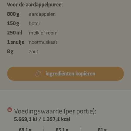
Voor de aardappelpuree:
800 g
aardappelen
150 g
boter
250 ml
melk of room
1 snufje
nootmuskaat
8 g
zout
ingrediënten kopiëren
Voedingswaarde (per portie):
5.669,1 kJ
/
1.357,1 kcal
68,1 g
85,1 g
81 g