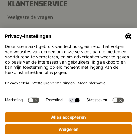
KLANTENSERVICE
Veelgestelde vragen
Contact
Nieuwsbrief
Pers
Kikkoman is een geregistreerd handelsmerk van Kikkoman
Corporation, Japan.
© Kikkoman Trading Europe GmbH 2023 – 2026
Theodorstraße 180, 40472 Düsseldorf, Germany
Opgenomen in het handelsregister bij het kantongerecht
Düsseldorf HRB 35856
Privacy-instellingen
Wettelijke kennisgeving
Gegevensbescherming
Stapsgewijs koken gemakkelijk