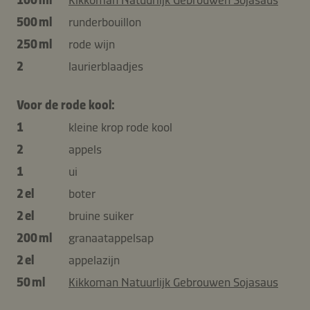
500 ml
runderbouillon
250 ml
rode wijn
2
laurierblaadjes
Voor de rode kool:
1
kleine krop rode kool
2
appels
1
ui
2 el
boter
2 el
bruine suiker
200 ml
granaatappelsap
2 el
appelazijn
50 ml
Kikkoman Natuurlijk Gebrouwen Sojasaus