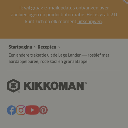
Ik wil graag e-mailupdates ontvangen over
aanbiedingen en productinformatie. Het is gratis! U
kunt zich op elk moment
uitschrijven
.
Startpagina
Recepten
Een andere traktatie uit de Lage Landen — rosbief met
aardappelpuree, rode kool en granaatappel