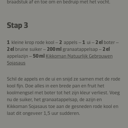
braadstuk af en toe om en bedruip met het vocht.
Stap 3
1
kleine krop rode kool –
2
appels –
1
ui –
2 el
boter –
2 el
bruine suiker –
200 ml
granaatappelsap –
2 el
appelazijn –
50 ml
Kikkoman Natuurlijk Gebrouwen
Sojasaus
Schil de appels en de ui en snijd ze samen met de rode
kool fijn. Doe alles in een brede pan en fruit het
koolmengsel met boter tot het zijn kleur verliest. Voeg
nu de suiker, het granaatappelsap, de azijn en
Kikkoman Sojasaus toe aan de gesneden rode kool en
laat dit ongeveer 1,5 uur sudderen.