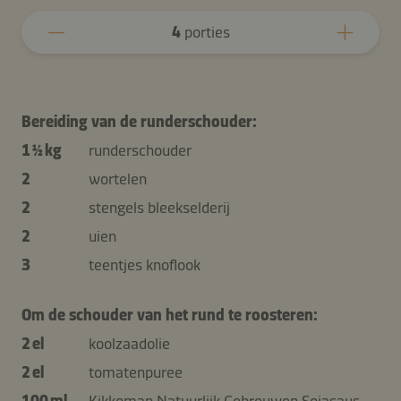
4
porties
Bereiding van de runderschouder:
1 ½ kg
runderschouder
2
wortelen
2
stengels bleekselderij
2
uien
3
teentjes knoflook
Om de schouder van het rund te roosteren:
2 el
koolzaadolie
2 el
tomatenpuree
100 ml
Kikkoman Natuurlijk Gebrouwen Sojasaus