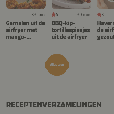
33 min.
4
30 min.
3
Garnalen uit de
BBQ-kip-
Haver
airfryer met
tortillaspiesjes
de air
mango-
uit de airfryer
gezou
teriyaki
karam
noten
Alles zien
RECEPTENVERZAMELINGEN