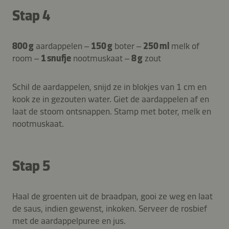
Stap 4
800 g
aardappelen –
150 g
boter –
250 ml
melk of
room –
1 snufje
nootmuskaat –
8 g
zout
Schil de aardappelen, snijd ze in blokjes van 1 cm en
kook ze in gezouten water. Giet de aardappelen af en
laat de stoom ontsnappen. Stamp met boter, melk en
nootmuskaat.
Stap 5
Haal de groenten uit de braadpan, gooi ze weg en laat
de saus, indien gewenst, inkoken. Serveer de rosbief
met de aardappelpuree en jus.