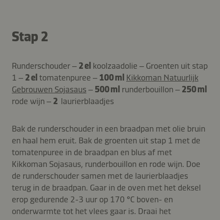
Stap 2
Runderschouder –
2 el
koolzaadolie – Groenten uit stap
1 –
2 el
tomatenpuree –
100 ml
Kikkoman Natuurlijk
Gebrouwen Sojasaus
–
500 ml
runderbouillon –
250 ml
rode wijn –
2
laurierblaadjes
Bak de runderschouder in een braadpan met olie bruin
en haal hem eruit. Bak de groenten uit stap 1 met de
tomatenpuree in de braadpan en blus af met
Kikkoman Sojasaus, runderbouillon en rode wijn. Doe
de runderschouder samen met de laurierblaadjes
terug in de braadpan. Gaar in de oven met het deksel
erop gedurende 2-3 uur op 170 °C boven- en
onderwarmte tot het vlees gaar is. Draai het