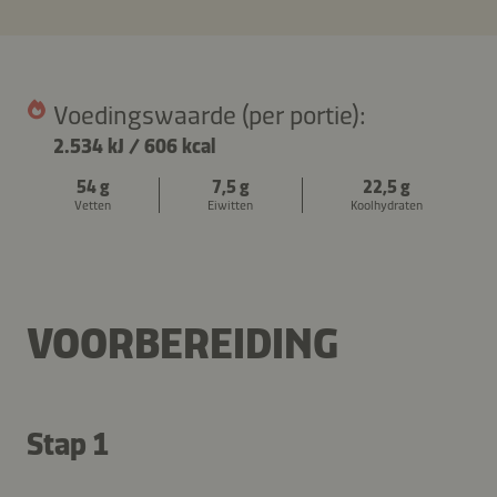
Voedingswaarde (per portie):
2.534 kJ
/
606 kcal
54 g
7,5 g
22,5 g
Vetten
Eiwitten
Koolhydraten
VOORBEREIDING
Stap 1