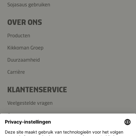
Sojasaus gebruiken
OVER ONS
Producten
Kikkoman Groep
Duurzaamheid
Carrière
KLANTENSERVICE
Veelgestelde vragen
Contact
Nieuwsbrief