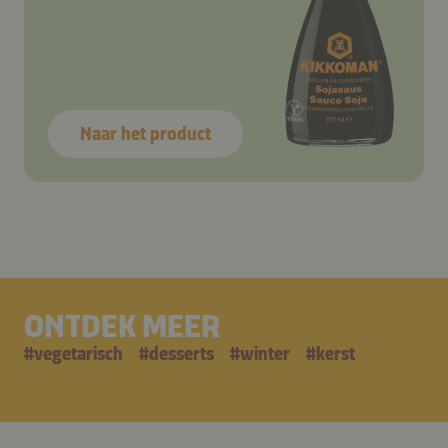
Naar het product
ONTDEK MEER
#
vegetarisch
#
desserts
#
winter
#
kerst