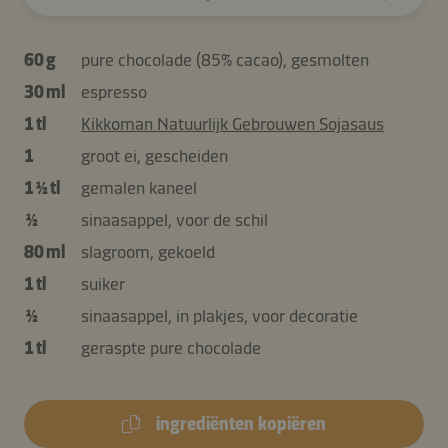
60 g
pure chocolade (85% cacao), gesmolten
30 ml
espresso
1 tl
Kikkoman Natuurlijk Gebrouwen Sojasaus
1
groot ei, gescheiden
1 ½ tl
gemalen kaneel
½
sinaasappel, voor de schil
80 ml
slagroom, gekoeld
1 tl
suiker
½
sinaasappel, in plakjes, voor decoratie
1 tl
geraspte pure chocolade
ingrediënten kopiëren