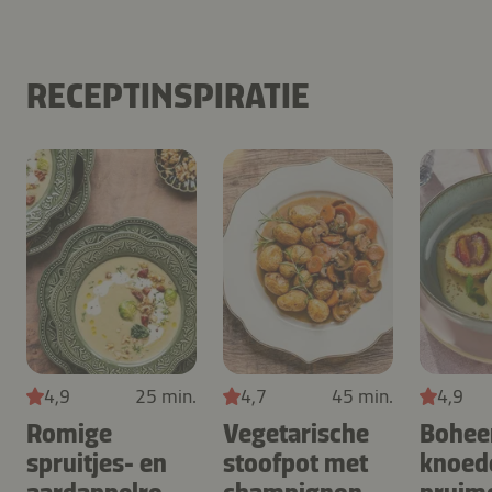
RECEPTINSPIRATIE
4,9
25 min.
4,7
45 min.
4,9
Romige
Vegetarische
Bohe
spruitjes- en
stoofpot met
knoed