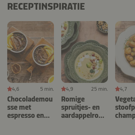
RECEPTINSPIRATIE
4,6
5 min.
4,9
25 min.
4,7
Chocolademou
Romige
Veget
sse met
spruitjes- en
stoofp
espresso en
aardappelroo
champ
sinaasappel
msoep
en don