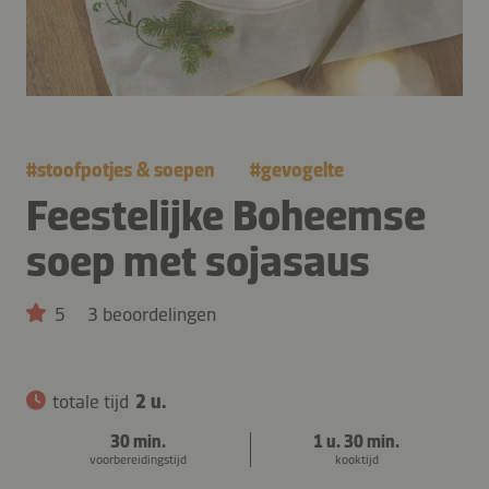
#
stoofpotjes & soepen
#
gevogelte
Feestelijke Boheemse
soep met sojasaus
5
3 beoordelingen
totale tijd
2 u.
30 min.
1 u. 30 min.
voorbereidingstijd
kooktijd