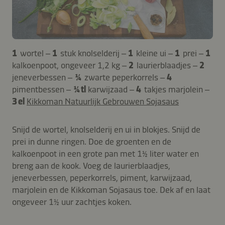
1
wortel –
1
stuk knolselderij –
1
kleine ui –
1
prei –
1
kalkoenpoot, ongeveer 1,2 kg –
2
laurierblaadjes –
2
jeneverbessen –
¼
zwarte peperkorrels –
4
pimentbessen –
¼ tl
karwijzaad –
4
takjes marjolein –
3 el
Kikkoman Natuurlijk Gebrouwen Sojasaus
Snijd de wortel, knolselderij en ui in blokjes. Snijd de
prei in dunne ringen. Doe de groenten en de
kalkoenpoot in een grote pan met 1½ liter water en
breng aan de kook. Voeg de laurierblaadjes,
jeneverbessen, peperkorrels, piment, karwijzaad,
marjolein en de Kikkoman Sojasaus toe. Dek af en laat
ongeveer 1½ uur zachtjes koken.