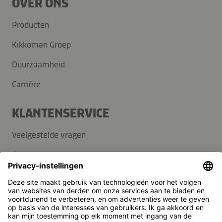
OVER ONS
Producten
Kikkoman Groep
Duurzaamheid
Carrière
KLANTENSERVICE
Veelgestelde vragen
Contact
Nieuwsbrief
Pers