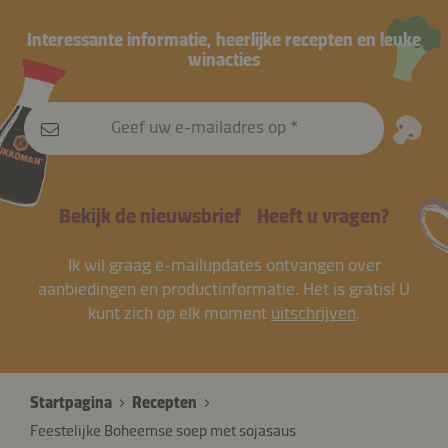
Interessante informatie, heerlijke recepten en leuke
winacties
Geef uw e-mailadres op
Bekijk de nieuwsbrief
Heeft u vragen?
Ik wil graag e-mailupdates ontvangen over
aanbiedingen en productinformatie. Het is gratis! U
kunt zich op elk moment
uitschrijven
.
Startpagina
Recepten
Feestelijke Boheemse soep met sojasaus