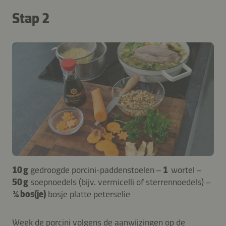
Stap 2
10 g
gedroogde porcini-paddenstoelen –
1
wortel –
50 g
soepnoedels (bijv. vermicelli of sterrennoedels) –
¼ bos(je)
bosje platte peterselie
Week de porcini volgens de aanwijzingen op de