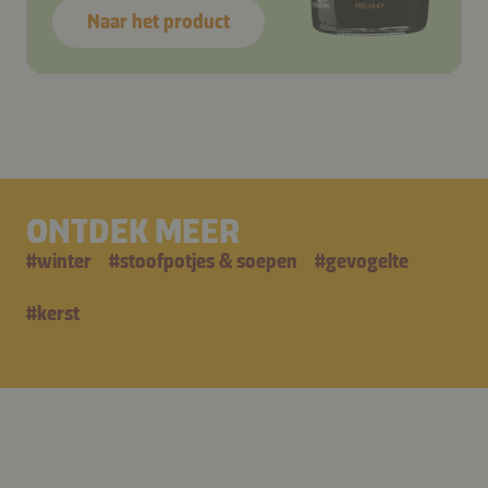
Naar het product
ONTDEK MEER
#
winter
#
stoofpotjes & soepen
#
gevogelte
#
kerst