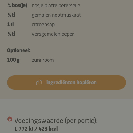
¼ bos(je)
bosje platte peterselie
¼ tl
gemalen nootmuskaat
1 tl
citroensap
¼ tl
versgemalen peper
Optioneel:
100 g
zure room
ingrediënten kopiëren
Voedingswaarde (per portie):
1.772 kJ
/
423 kcal