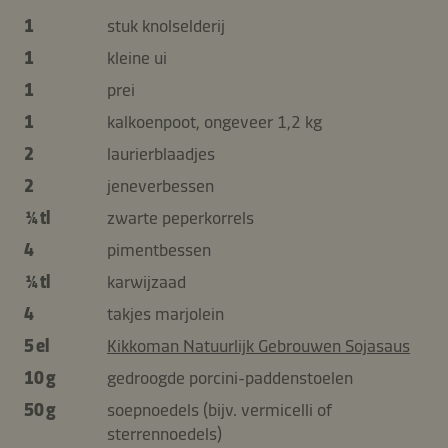
1
stuk knolselderij
1
kleine ui
1
prei
1
kalkoenpoot, ongeveer 1,2 kg
2
laurierblaadjes
2
jeneverbessen
¼ tl
zwarte peperkorrels
4
pimentbessen
¼ tl
karwijzaad
4
takjes marjolein
5 el
Kikkoman Natuurlijk Gebrouwen Sojasaus
10 g
gedroogde porcini-paddenstoelen
50 g
soepnoedels (bijv. vermicelli of
sterrennoedels)