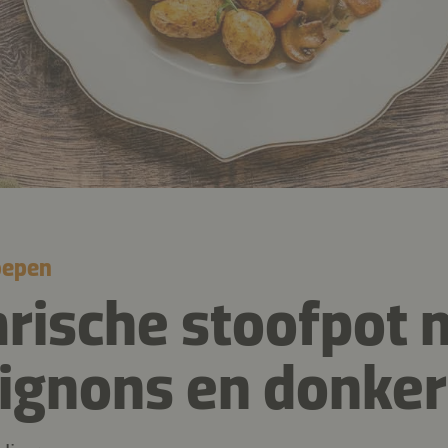
oepen
rische stoofpot 
gnons en donker 