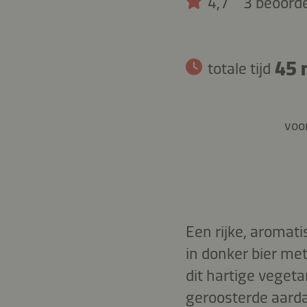
4,7
3 beoord
45 
totale tijd
voor
Een rijke, aromat
in donker bier me
dit hartige vegeta
geroosterde aard