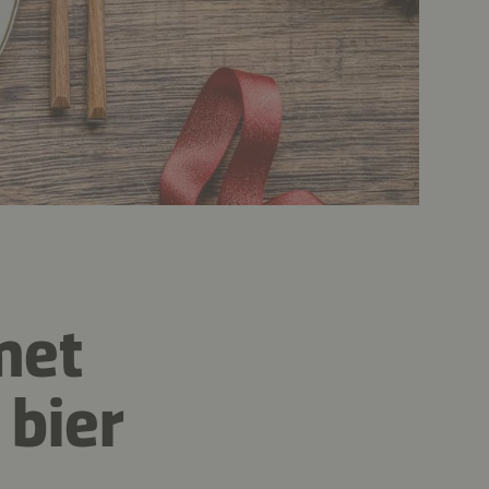
met
bier