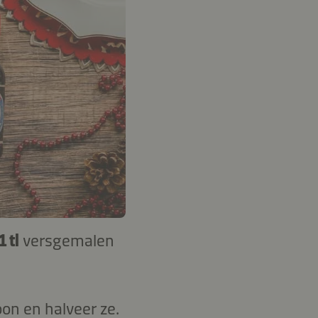
1 tl
versgemalen
on en halveer ze.