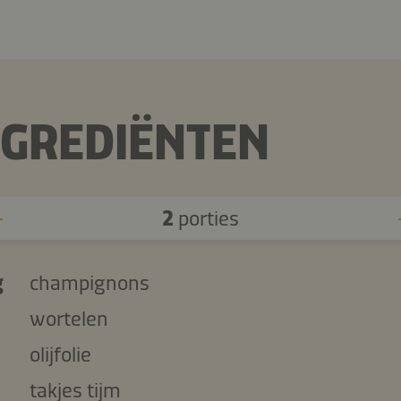
NGREDIËNTEN
2
porties
g
champignons
wortelen
olijfolie
takjes tijm