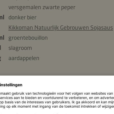
versgemalen zwarte peper
ml
donker bier
Kikkoman Natuurlijk Gebrouwen Sojasaus
ml
groentebouillon
l
slagroom
g
aardappelen
ingrediënten kopiëren