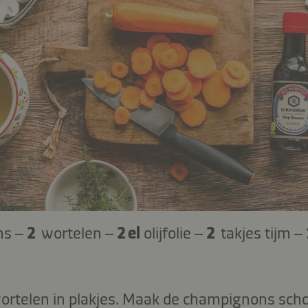
ns –
2
wortelen –
2 el
olijfolie –
2
takjes tijm –
 wortelen in plakjes. Maak de champignons scho