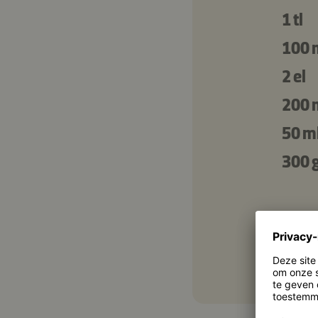
1 tl
100 
2 el
200 
50 m
300 