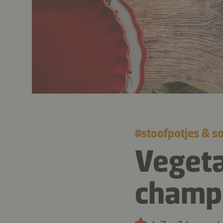
#
stoofpotjes & s
Vegeta
champi