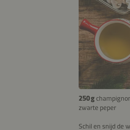
250 g
champigno
zwarte peper
Schil en snijd de