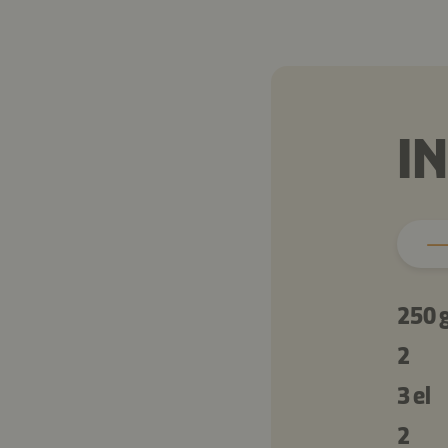
I
250 
2
3 el
2