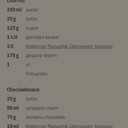
Churros:
250 ml
water
25 g
boter
125 g
suiker
1 ½ tl
gemalen kaneel
1 tl
Kikkoman Natuurlijk Gebrouwen Sojasaus
175 g
gewone bloem
1
ei
Frituurolie
Chocoladesaus
25 g
boter
50 ml
whipped cream
75 g
donkere chocolade
10 ml
Kikkoman Natuurlijk Gebrouwen Sojasaus