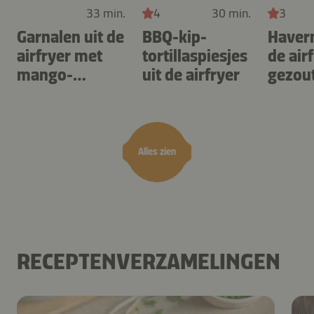
33 min.
4
30 min.
3
Garnalen uit de
BBQ-kip-
Haver
airfryer met
tortillaspiesjes
de air
mango-
uit de airfryer
gezou
teriyaki
karam
noten
Alles zien
RECEPTENVERZAMELINGEN