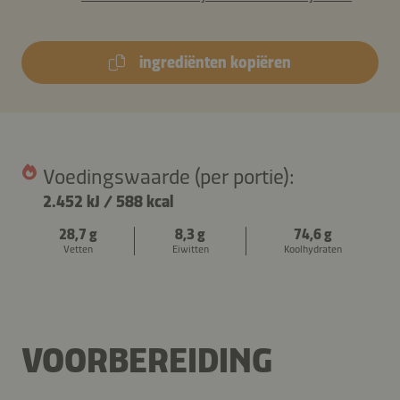
ingrediënten kopiëren
Voedingswaarde (per portie):
2.452 kJ
/
588 kcal
28,7 g
8,3 g
74,6 g
Vetten
Eiwitten
Koolhydraten
VOORBEREIDING