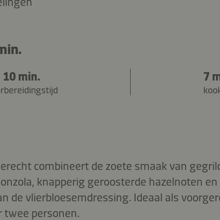
elingen
min.
10 min.
7 m
rbereidingstijd
kook
gerecht combineert de zoete smaak van gegril
onzola, knapperig geroosterde hazelnoten en
 de vlierbloesemdressing. Ideaal als voorgere
r twee personen.