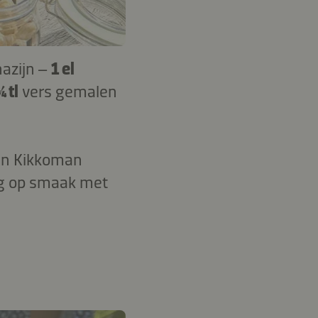
nazijn –
1 el
¼ tl
vers gemalen
n en Kikkoman
eng op smaak met