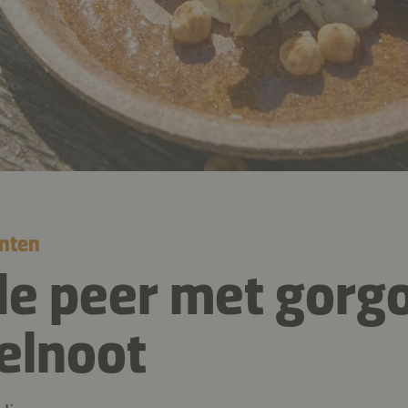
nten
de peer met gorg
elnoot