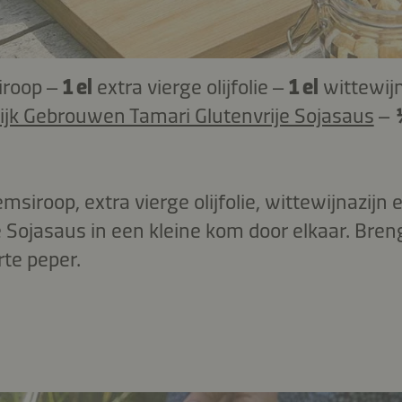
iroop –
1 el
extra vierge olijfolie –
1 el
wittewij
jk Gebrouwen Tamari Glutenvrije Sojasaus
–
emsiroop, extra vierge olijfolie, wittewijnazij
e Sojasaus in een kleine kom door elkaar. Br
te peper.