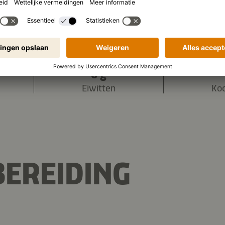
1.088 kJ
/
260 kcal
 (per portie):
6 g
Eiwitten
Ko
EREIDING