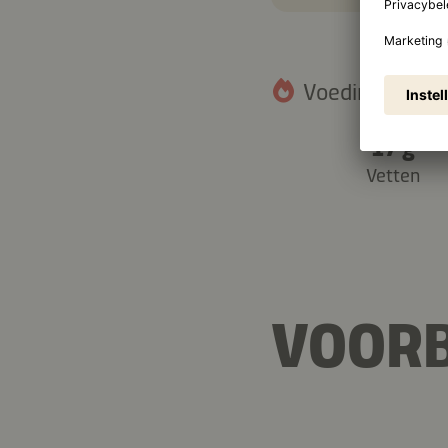
Voedingswaarde
17 g
Vetten
VOORB