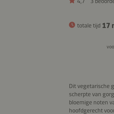
4,7
3 beoord
17 
totale tijd
voo
Dit vegetarische 
scherpte van gorg
bloemige noten van
hoofdgerecht voo