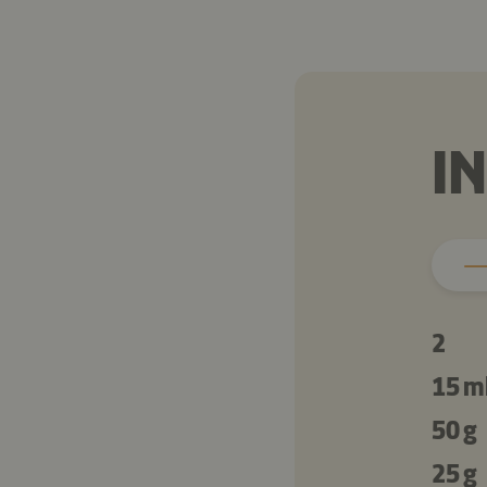
I
2
15 m
50 g
25 g