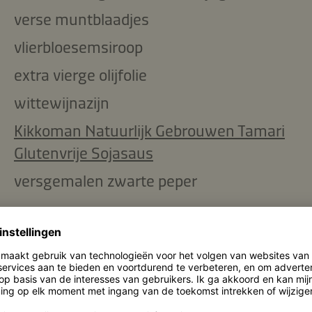
verse muntblaadjes
vlierbloesemsiroop
extra vierge olijfolie
wittewijnazijn
Kikkoman Natuurlijk Gebrouwen Tamari
Glutenvrije Sojasaus
versgemalen zwarte peper
ingrediënten kopiëren