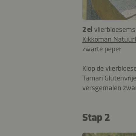
2 el
vlierbloesems
Kikkoman Natuurli
zwarte peper
Klop de vlierbloes
Tamari Glutenvrij
versgemalen zwar
Stap 2