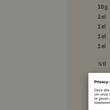
10 g
2 el
1 el
1 el
1 el
¼ tl