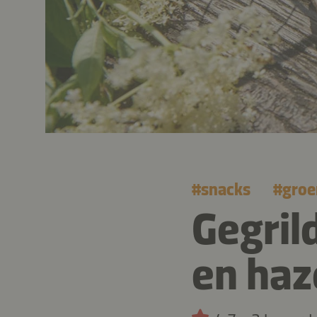
#
snacks
#
groe
Gegril
en haz