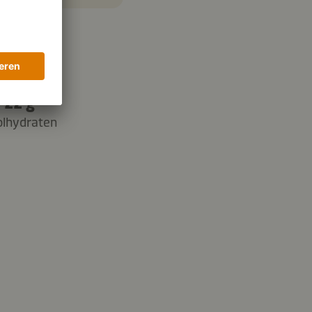
22 g
olhydraten