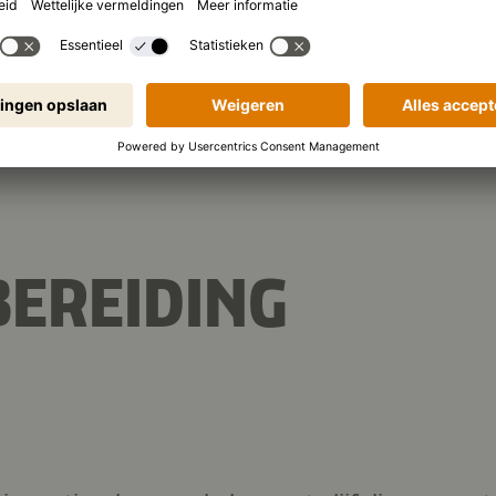
788 kJ
/
188 kcal
 (per portie):
8,6 g
Eiwitten
Ko
EREIDING