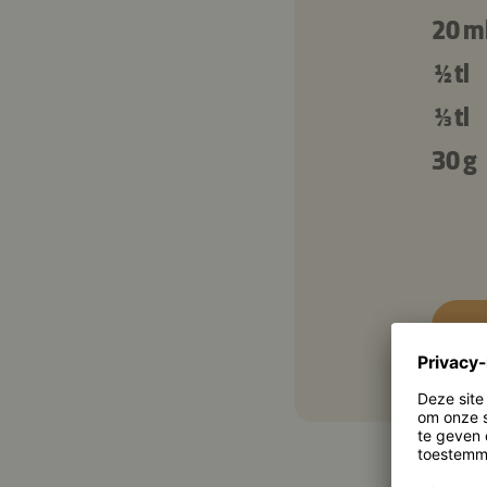
20 m
½ tl
⅓ tl
30 g