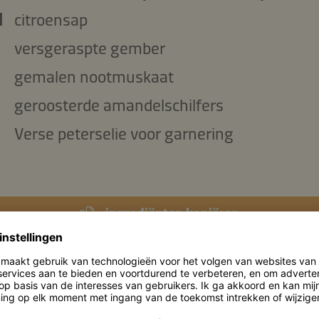
l
citroensap
versgeraspte gember
gemalen nootmuskaat
geroosterde amandelschilfers
Verse peterselie voor garnering
ingrediënten kopiëren