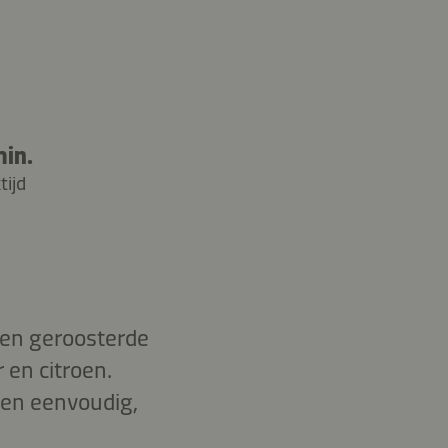
min.
tijd
en geroosterde
 en citroen.
een eenvoudig,