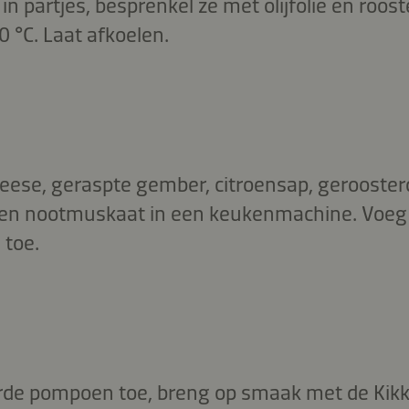
n partjes, besprenkel ze met olijfolie en roos
 °C. Laat afkoelen.
eese, geraspte gember, citroensap, gerooster
 en nootmuskaat in een keukenmachine. Voeg
 toe.
rde pompoen toe, breng op smaak met de Ki