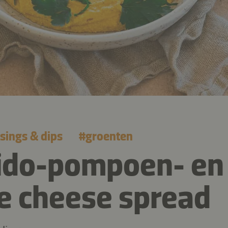
sings & dips
#
groenten
ido-pompoen- en
e cheese spread