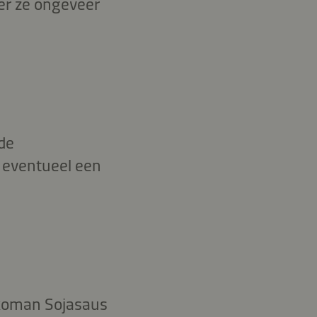
ter ze ongeveer
de
 eventueel een
kkoman Sojasaus