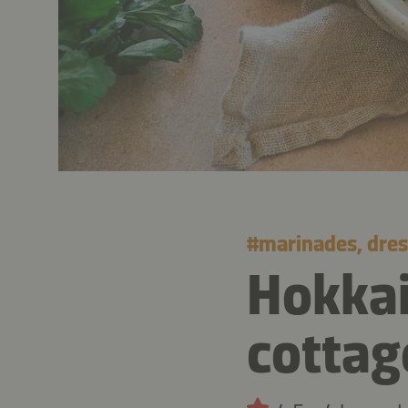
#
marinades, dres
Hokka
cottag