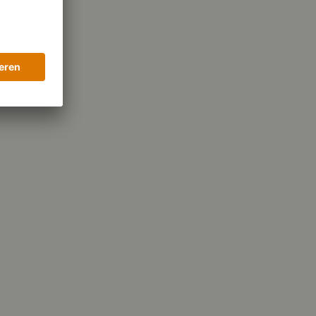
11,5 g
olhydraten