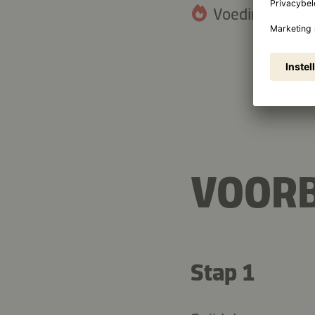
Voedingswaarde
12,7 g
Vetten
VOORB
Stap 1