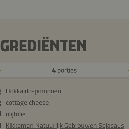
NGREDIËNTEN
4
porties
g
Hokkaido-pompoen
g
cottage cheese
l
olijfolie
l
Kikkoman Natuurlijk Gebrouwen Sojasaus