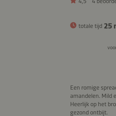
4,5
4 beoord
25 
totale tijd
voor
Een romige sprea
amandelen. Mild e
Heerlijk op het b
gezond ontbijt.