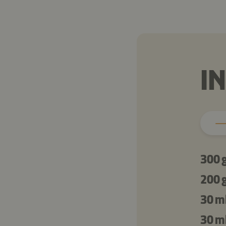
I
300 
200 
30 m
30 m