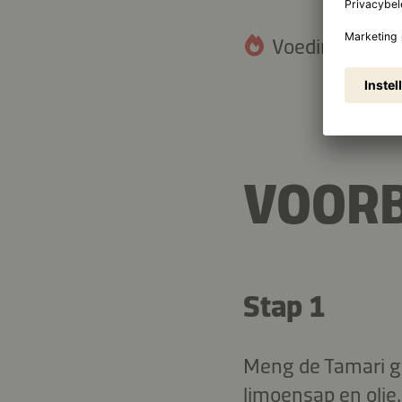
Voedingswaarde
VOORB
Stap 1
Meng de Tamari gl
limoensap en olie