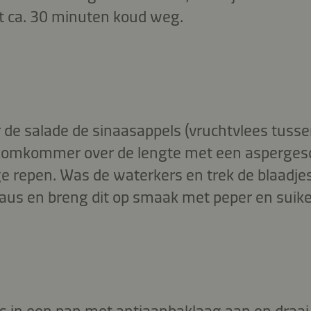
kt ca. 30 minuten koud weg.
or de salade de sinaasappels (vruchtvlees tussen
e komkommer over de lengte met een aspergesch
ge repen. Was de waterkers en trek de blaadje
asaus en breng dit op smaak met peper en suike
ts in een pan met antiaanbaklaag aan en draai