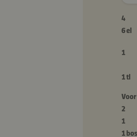
4
6 el
1
1 tl
Voor
2
1
1 bos