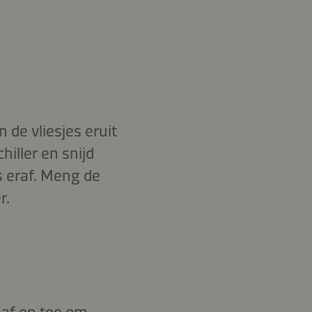
 de vliesjes eruit
iller en snijd
s eraf. Meng de
r.
 af en toe om.