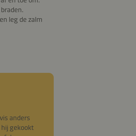
 braden.
 en leg de zalm
vis anders
 hij gekookt