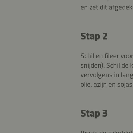
en zet dit afgede
Stap 2
Schil en fileer vo
snijden). Schil d
vervolgens in lan
olie, azijn en soj
Stap 3
Braad de zalmfile