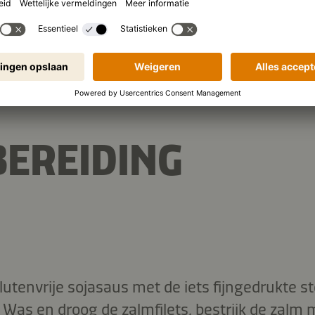
2.254 kJ
/
538 kcal
 (per portie):
EREIDING
utenvrije sojasaus met de iets fijngedrukte st
. Was en droog de zalmfilets, bestrijk de zalm