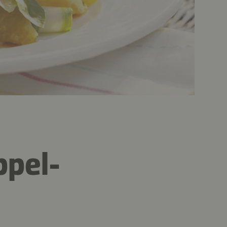
ppel-