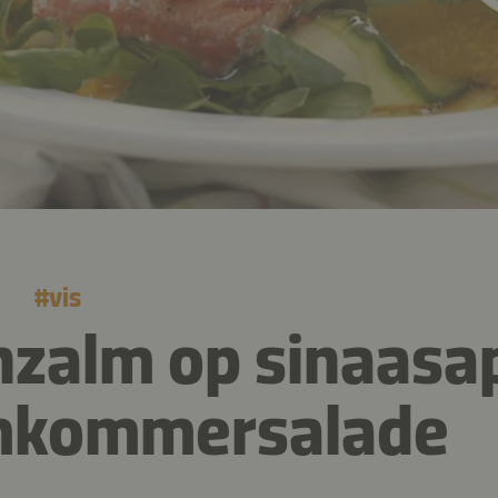
#
vis
zalm op sinaasa
mkommersalade