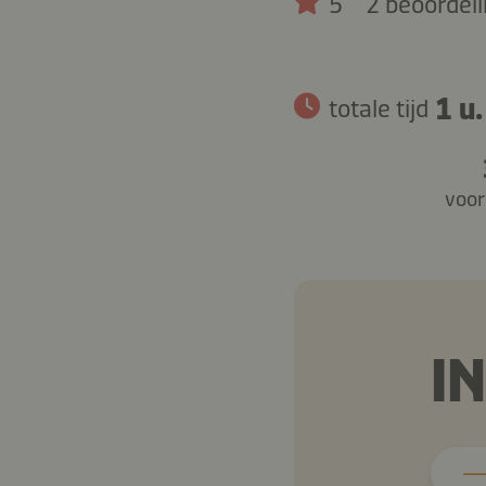
5
2 beoordel
1 u.
totale tijd
voor
I