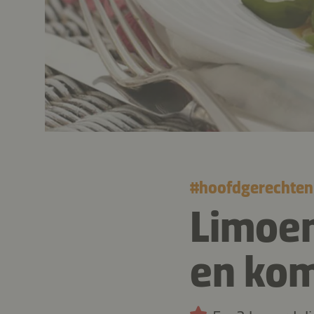
#
hoofdgerechten
Limoen
en ko