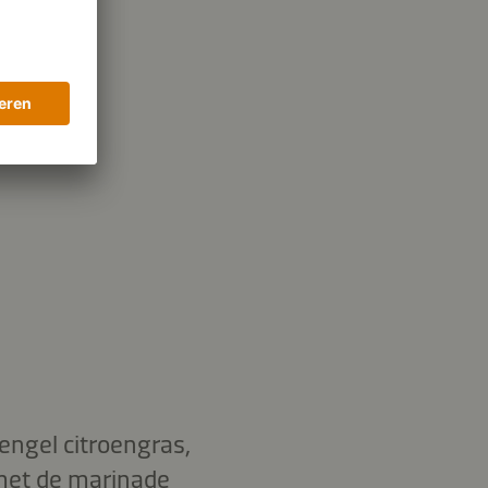
engel citroengras,
 met de marinade