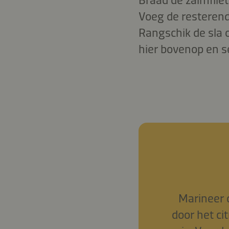
Voeg de resterend
Rangschik de sla 
hier bovenop en se
Marineer 
door het ci