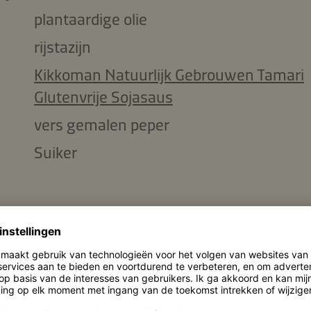
plantaardige olie
rijstazijn
Kikkoman Natuurlijk Gebrouwen Tamari
Glutenvrije Sojasaus
vers gemalen peper
Suiker
ingrediënten kopiëren