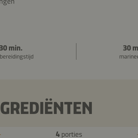
ingen
30 min.
30 m
bereidingstijd
marinee
NGREDIËNTEN
4
porties