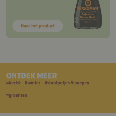
Naar het product
ONTDEK MEER
#
herfst
#
winter
#
stoofpotjes & soepen
#
groenten