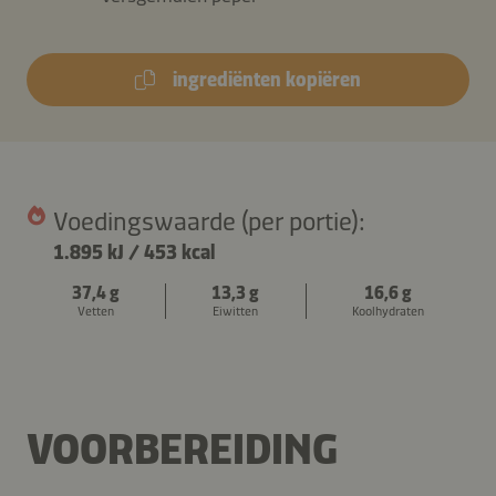
ingrediënten kopiëren
Voedingswaarde (per portie):
1.895 kJ
/
453 kcal
37,4 g
13,3 g
16,6 g
Vetten
Eiwitten
Koolhydraten
VOORBEREIDING