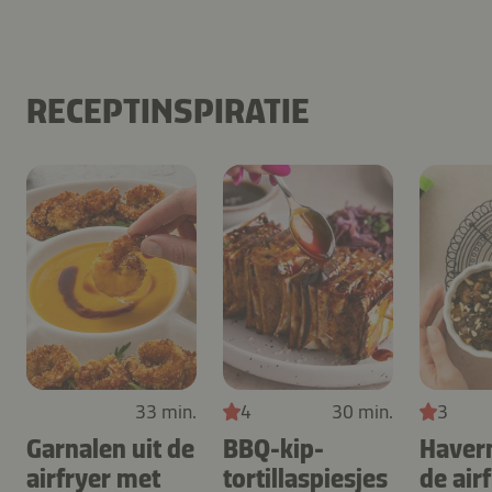
RECEPTINSPIRATIE
33 min.
4
30 min.
3
Garnalen uit de
BBQ-kip-
Haver
airfryer met
tortillaspiesjes
de air