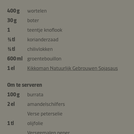
400 g
wortelen
30 g
boter
1
teentje knoflook
½ tl
korianderzaad
½ tl
chilivlokken
600 ml
groentebouillon
1 el
Kikkoman Natuurlijk Gebrouwen Sojasaus
Om te serveren
100 g
burrata
2 el
amandelschilfers
Verse peterselie
1 tl
olijfolie
Versgemalen peper