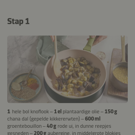
Stap 1
1
hele bol knoflook –
1 el
plantaardige olie –
150 g
chana dal (gepelde kikkererwten) –
600 ml
groentebouillon –
40 g
rode ui, in dunne reepjes
gesneden –
200 g
aubergine, in middelgrote blokjes