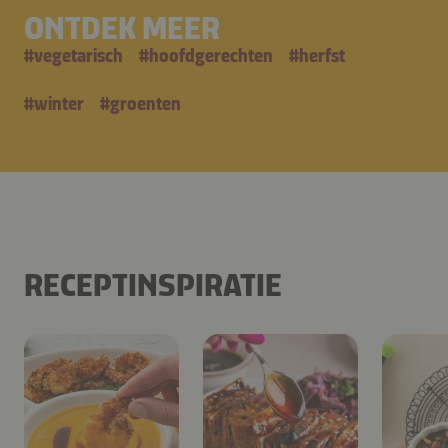
ONTDEK MEER
#
vegetarisch
#
hoofdgerechten
#
herfst
#
winter
#
groenten
RECEPTINSPIRATIE