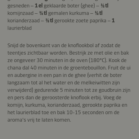
gesneden –
1 el
geklaarde boter (ghee) –
½ tl
komijnzaad –
½ tl
gemalen kurkuma –
½ tl
korianderzaad –
½ tl
gerookte zoete paprika –
1
laurierblad
Snijd de bovenkant van de knoflookbol af zodat de
teentjes zichtbaar worden. Bestrijk ze met olie en bak
ze ongeveer 30 minuten in de oven (180°C). Kook de
chana dal 40 minuten in de groentebouillon. Fruit de ui
en aubergine in een pan in de ghee (verhit de boter
langzaam tot al het water en de melkeiwitten zijn
verwijderd) gedurende 5 minuten tot ze goudbruin zijn
en pers dan de geroosterde knoflook erbij. Voeg de
komijn, kurkuma, korianderzaad, gerookte paprika en
het laurierblad toe en bak 10-15 seconden om de
aroma's vrij te laten komen.