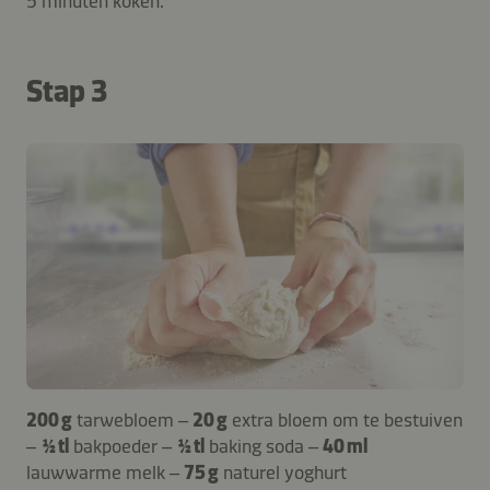
5 minuten koken.
Stap 3
200 g
tarwebloem –
20 g
extra bloem om te bestuiven
–
½ tl
bakpoeder –
½ tl
baking soda –
40 ml
lauwwarme melk –
75 g
naturel yoghurt