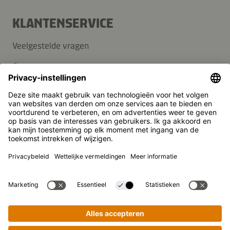
KLANTENSERVICE
Veelgestelde vragen
Contact
Nieuwsbrief
Pers
Kikkoman is een geregistreerd handelsmerk van Kikkoman
Corporation, Japan.
© Kikkoman Trading Europe GmbH 2023 – 2026
Theodorstraße 180, 40472 Düsseldorf, Germany
Opgenomen in het handelsregister bij het kantongerecht
Düsseldorf HRB 35856
Privacy-instellingen
Wettelijke kennisgeving
Gegevensbescherming