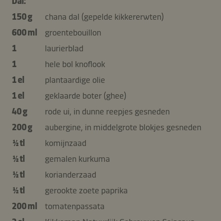
Dal:
150 g
chana dal (gepelde kikkererwten)
600 ml
groentebouillon
1
laurierblad
1
hele bol knoflook
1 el
plantaardige olie
1 el
geklaarde boter (ghee)
40 g
rode ui, in dunne reepjes gesneden
200 g
aubergine, in middelgrote blokjes gesneden
½ tl
komijnzaad
½ tl
gemalen kurkuma
½ tl
korianderzaad
½ tl
gerookte zoete paprika
200 ml
tomatenpassata