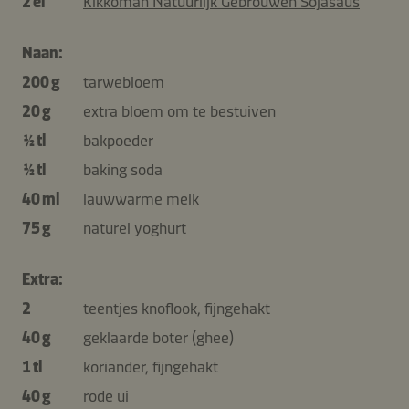
2 el
Kikkoman Natuurlijk Gebrouwen Sojasaus
Naan:
200 g
tarwebloem
20 g
extra bloem om te bestuiven
½ tl
bakpoeder
½ tl
baking soda
40 ml
lauwwarme melk
75 g
naturel yoghurt
Extra:
2
teentjes knoflook, fijngehakt
40 g
geklaarde boter (ghee)
1 tl
koriander, fijngehakt
40 g
rode ui