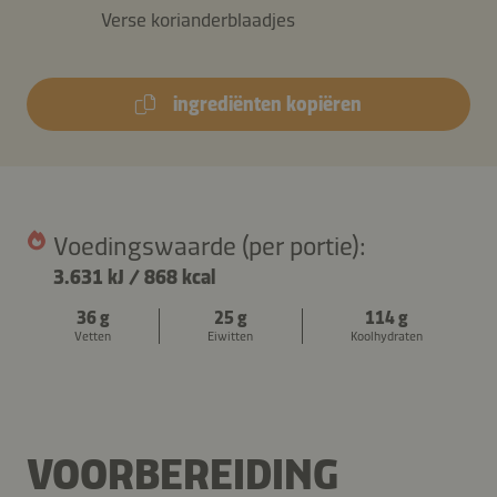
Verse korianderblaadjes
ingrediënten kopiëren
Voedingswaarde (per portie):
3.631 kJ
/
868 kcal
36 g
25 g
114 g
Vetten
Eiwitten
Koolhydraten
VOORBEREIDING