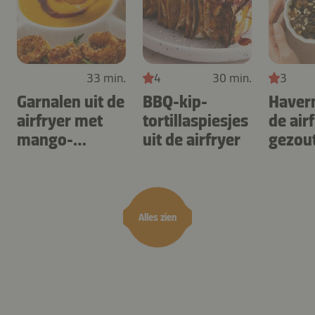
33 min.
4
30 min.
3
Garnalen uit de
BBQ-kip-
Haver
airfryer met
tortillaspiesjes
de air
mango-
uit de airfryer
gezou
teriyaki
karam
noten
Alles zien