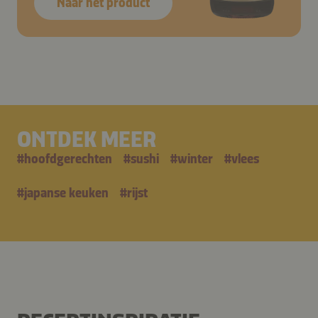
Naar het product
ONTDEK MEER
#
hoofdgerechten
#
sushi
#
winter
#
vlees
#
japanse keuken
#
rijst