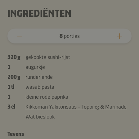
INGREDIËNTEN
8
porties
320 g
gekookte sushi-rijst
1
augurkje
200 g
runderlende
1 tl
wasabipasta
1
kleine rode paprika
3 el
Kikkoman Yakitorisaus - Topping & Marinade
Wat bieslook
Tevens