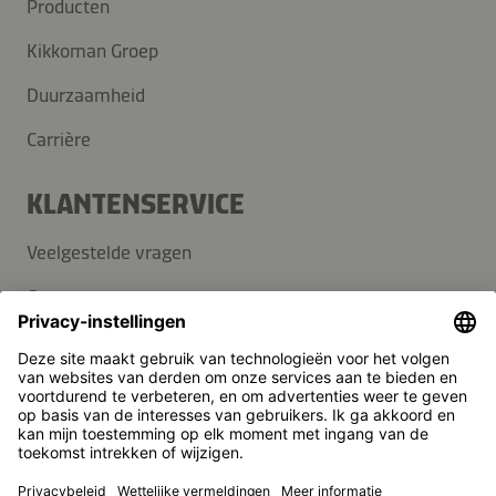
Producten
Kikkoman Groep
Duurzaamheid
Carrière
KLANTENSERVICE
Veelgestelde vragen
Contact
Nieuwsbrief
Pers
Kikkoman is een geregistreerd handelsmerk van Kikkoman
Corporation, Japan.