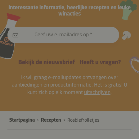
Interessante informatie, heerlijke recepten en leuke
winacties
Geef uw e-mailadres op
Bekijk de nieuwsbrief
Heeft u vragen?
Ik wil graag e-mailupdates ontvangen over
aanbiedingen en productinformatie. Het is gratis! U
kunt zich op elk moment
uitschrijven
.
Startpagina
Recepten
Rosbiefrolletjes