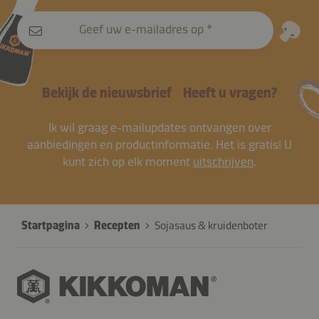
Geef uw e-mailadres op
Bekijk de nieuwsbrief
Heeft u vragen?
Ik wil graag e-mailupdates ontvangen over
aanbiedingen en productinformatie. Het is gratis! U
kunt zich op elk moment
uitschrijven
.
Startpagina
Recepten
Sojasaus & kruidenboter