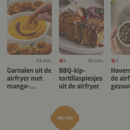
33 min.
4
30 min.
3
Garnalen uit de
BBQ-kip-
Haver
airfryer met
tortillaspiesjes
de air
mango-
uit de airfryer
gezou
teriyaki
karam
noten
Alles zien