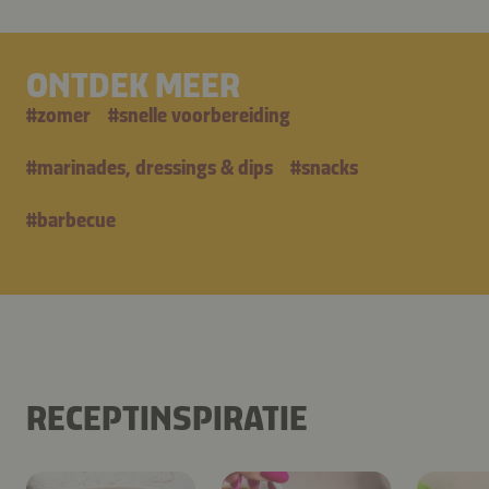
ONTDEK MEER
#
zomer
#
snelle voorbereiding
#
marinades, dressings & dips
#
snacks
#
barbecue
RECEPTINSPIRATIE