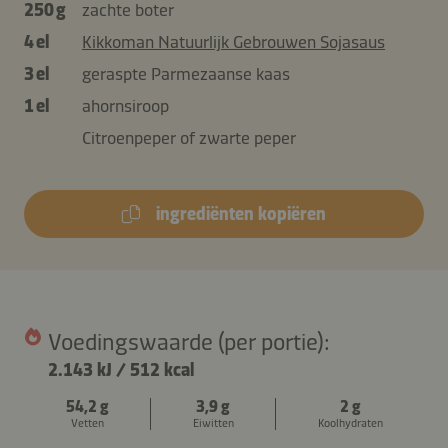
250 g
zachte boter
4 el
Kikkoman Natuurlijk Gebrouwen Sojasaus
3 el
geraspte Parmezaanse kaas
1 el
ahornsiroop
Citroenpeper of zwarte peper
ingrediënten kopiëren
Voedingswaarde (per portie):
2.143 kJ
/
512 kcal
54,2 g
3,9 g
2 g
Vetten
Eiwitten
Koolhydraten