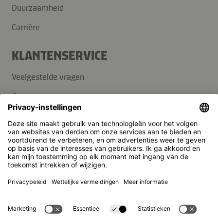
Duurzaamheid
Carrière
KLANTENSERVICE
Veelgestelde vragen
Contact
Nieuwsbrief
Pers
Kikkoman is een geregistreerd handelsmerk van Kikkoman
Corporation, Japan.
© Kikkoman Trading Europe GmbH 2023 – 2026
Theodorstraße 180, 40472 Düsseldorf, Germany
Opgenomen in het handelsregister bij het kantongerecht