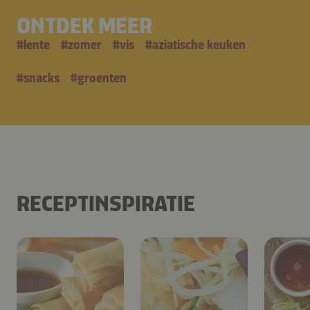
ONTDEK MEER
#
lente
#
zomer
#
vis
#
aziatische keuken
#
snacks
#
groenten
RECEPTINSPIRATIE