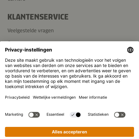
KLANTENSERVICE
Veelgestelde vragen
Contact
Nieuwsbrief
Pers
Kikkoman is een geregistreerd handelsmerk van Kikkoman
Corporation, Japan.
© Kikkoman Trading Europe GmbH 2023 – 2026
Theodorstraße 180, 40472 Düsseldorf, Germany
Opgenomen in het handelsregister bij het kantongerecht
Düsseldorf HRB 35856
Privacy-instellingen
Wettelijke kennisgeving
Gegevensbescherming