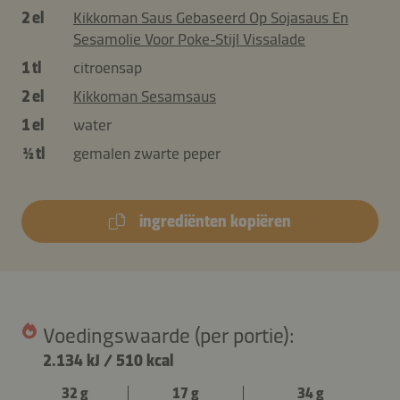
2 el
Kikkoman Saus Gebaseerd Op Sojasaus En
Sesamolie Voor Poke-Stijl Vissalade
1 tl
citroensap
2 el
Kikkoman Sesamsaus
1 el
water
½ tl
gemalen zwarte peper
ingrediënten kopiëren
Voedingswaarde (per portie):
2.134 kJ
/
510 kcal
32 g
17 g
34 g