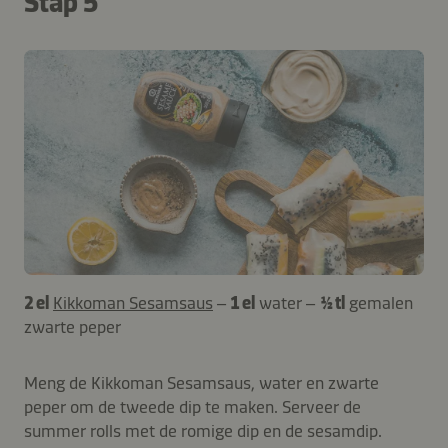
Stap 5
2 el
Kikkoman Sesamsaus
–
1 el
water –
½ tl
gemalen
zwarte peper
Meng de Kikkoman Sesamsaus, water en zwarte
peper om de tweede dip te maken. Serveer de
summer rolls met de romige dip en de sesamdip.