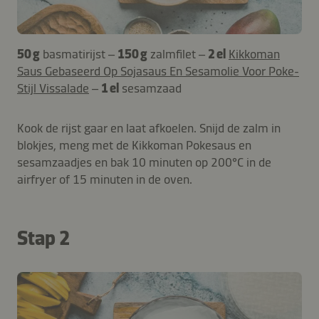
50 g
basmatirijst –
150 g
zalmfilet –
2 el
Kikkoman
Saus Gebaseerd Op Sojasaus En Sesamolie Voor Poke-
Stijl Vissalade
–
1 el
sesamzaad
Kook de rijst gaar en laat afkoelen. Snijd de zalm in
blokjes, meng met de Kikkoman Pokesaus en
sesamzaadjes en bak 10 minuten op 200°C in de
airfryer of 15 minuten in de oven.
Stap 2