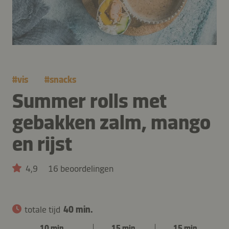
#
vis
#
snacks
Summer rolls met
gebakken zalm, mango
en rijst
4,9
16 beoordelingen
totale tijd
40 min.
10 min.
15 min.
15 min.