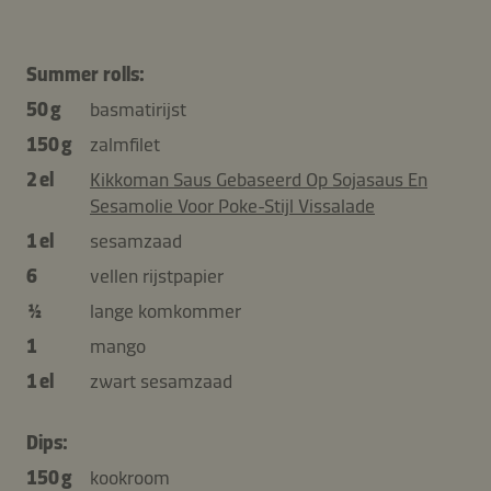
Summer rolls:
50 g
basmatirijst
150 g
zalmfilet
2 el
Kikkoman Saus Gebaseerd Op Sojasaus En
Sesamolie Voor Poke-Stijl Vissalade
1 el
sesamzaad
6
vellen rijstpapier
½
lange komkommer
1
mango
1 el
zwart sesamzaad
Dips:
150 g
kookroom