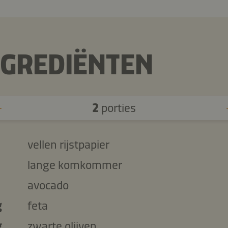
NGREDIËNTEN
2
porties
vellen rijstpapier
lange komkommer
avocado
g
feta
g
zwarte olijven