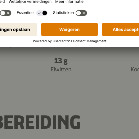
2.026 kJ
/
484 kcal
 (per portie):
13 g
Eiwitten
Ko
EREIDING