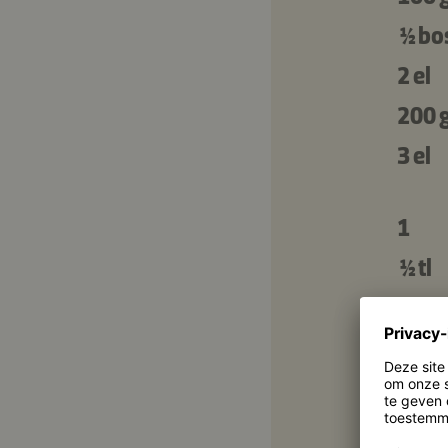
½ bos
2 el
200 
3 el
1
½ tl
1 el