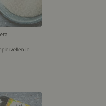
feta
piervellen in