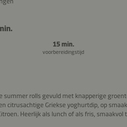
ingen
min.
15 min.
voorbereidingstijd
e summer rolls gevuld met knapperige groenten
n citrusachtige Griekse yoghurtdip, op smaa
roen. Heerlijk als lunch of als fris, smaakvol 