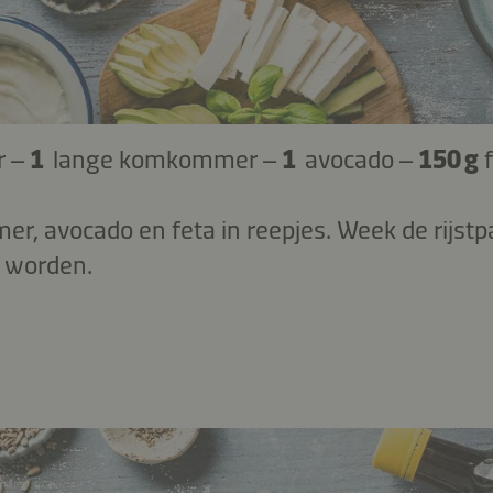
r –
1
lange komkommer –
1
avocado –
150 g
r, avocado en feta in reepjes. Week de rijstpa
t worden.