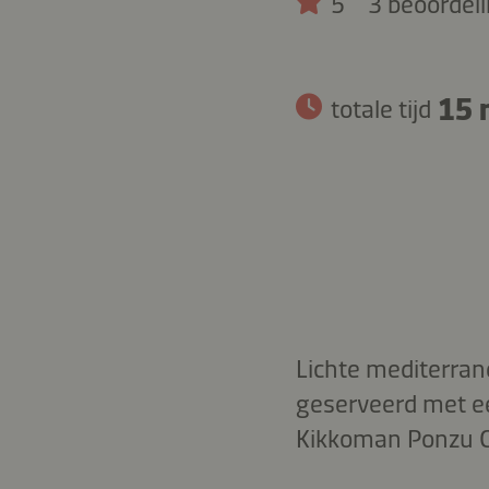
5
3 beoordel
15 
totale tijd
Lichte mediterran
geserveerd met ee
Kikkoman Ponzu Cit