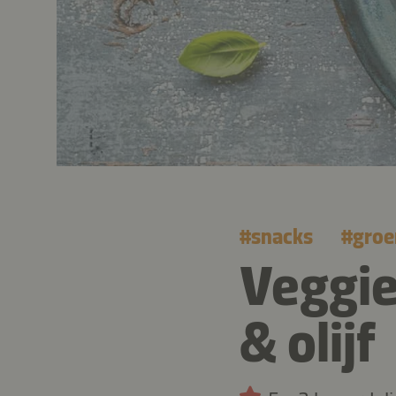
#
snacks
#
groe
Veggie
& olijf