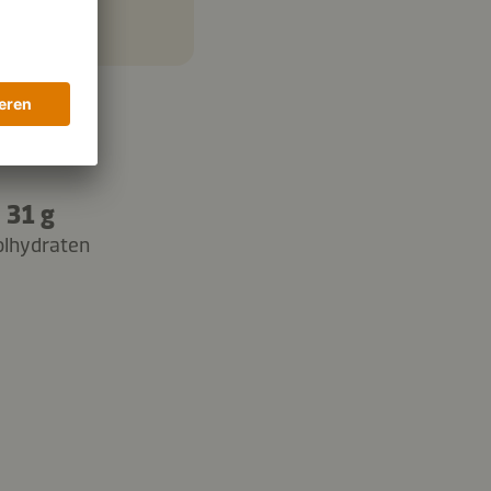
31 g
olhydraten