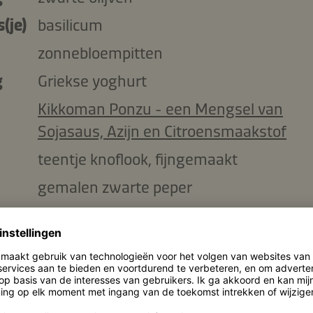
(je)
basilicum
zonnebloempitten
g
Griekse yoghurt
Kikkoman Ponzu - een Mengsel van
Sojasaus, Azijn en Citroensmaakstof
teentje knoflook, fijngemaakt
gemalen zwarte peper
gehakte basilicum
ingrediënten kopiëren