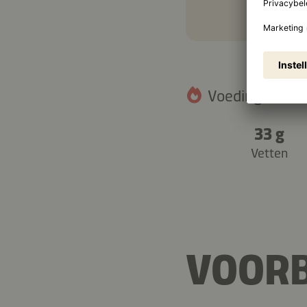
Voedingswaarde
33 g
Vetten
VOORB