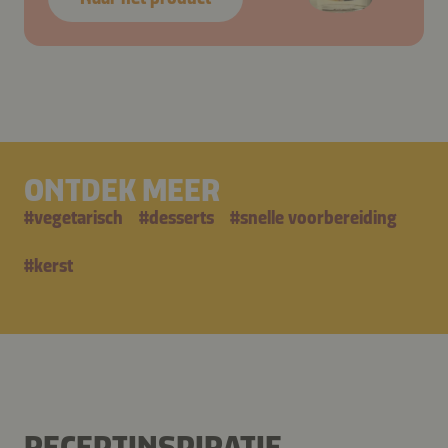
ONTDEK MEER
#
vegetarisch
#
desserts
#
snelle voorbereiding
#
kerst
RECEPTINSPIRATIE