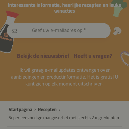
Interessante informatie, heerlijke recepten en leuke
winacties
Geef uw e-mailadres op
Bekijk de nieuwsbrief
Heeft u vragen?
Ik wil graag e-mailupdates ontvangen over
aanbiedingen en productinformatie. Het is gratis! U
kunt zich op elk moment
uitschrijven
.
Startpagina
Recepten
Super eenvoudige mangosorbet met slechts 2 ingrediënten