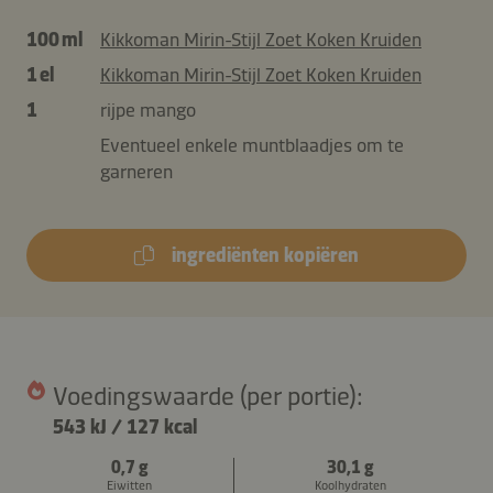
100 ml
Kikkoman Mirin-Stijl Zoet Koken Kruiden
1 el
Kikkoman Mirin-Stijl Zoet Koken Kruiden
1
rijpe mango
Eventueel enkele muntblaadjes om te
garneren
ingrediënten kopiëren
Voedingswaarde (per portie):
543 kJ
/
127 kcal
0,7 g
30,1 g
Eiwitten
Koolhydraten