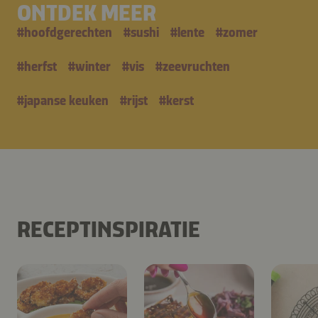
ONTDEK MEER
#
hoofdgerechten
#
sushi
#
lente
#
zomer
#
herfst
#
winter
#
vis
#
zeevruchten
#
japanse keuken
#
rijst
#
kerst
RECEPTINSPIRATIE