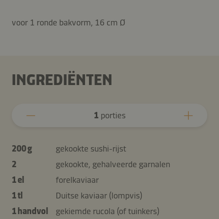
voor 1 ronde bakvorm, 16 cm Ø
INGREDIËNTEN
1
porties
200 g
gekookte sushi-rijst
2
gekookte, gehalveerde garnalen
1 el
forelkaviaar
1 tl
Duitse kaviaar (lompvis)
1 handvol
gekiemde rucola (of tuinkers)