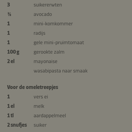
3
suikererwten
½
avocado
1
mini-komkommer
1
radijs
1
gele mini-pruimtomaat
100 g
gerookte zalm
2 el
mayonaise
wasabipasta naar smaak
Voor de omeletreepjes
1
vers ei
1 el
melk
1 tl
aardappelmeel
2 snufjes
suiker