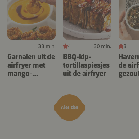
33 min.
4
30 min.
3
Garnalen uit de
BBQ-kip-
Haver
airfryer met
tortillaspiesjes
de air
mango-
uit de airfryer
gezou
teriyaki
karam
noten
Alles zien