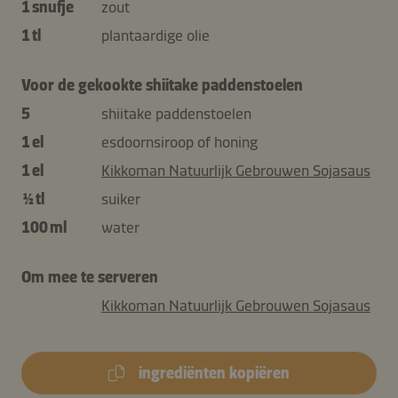
1 snufje
zout
1 tl
plantaardige olie
Voor de gekookte shiitake paddenstoelen
5
shiitake paddenstoelen
1 el
esdoornsiroop of honing
1 el
Kikkoman Natuurlijk Gebrouwen Sojasaus
½ tl
suiker
100 ml
water
Om mee te serveren
Kikkoman Natuurlijk Gebrouwen Sojasaus
ingrediënten kopiëren