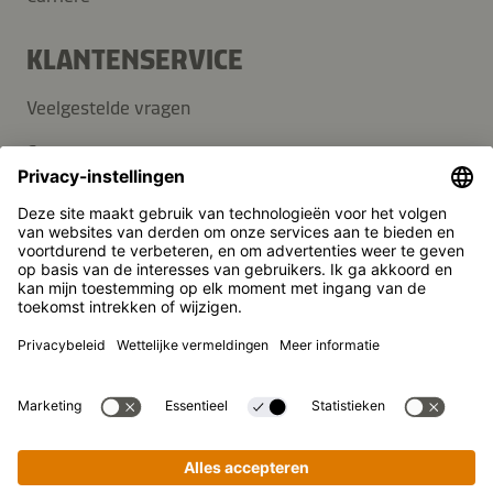
KLANTENSERVICE
Veelgestelde vragen
Contact
Nieuwsbrief
Pers
Kikkoman is een geregistreerd handelsmerk van Kikkoman
Corporation, Japan.
© Kikkoman Trading Europe GmbH 2023 – 2026
Theodorstraße 180, 40472 Düsseldorf, Germany
Opgenomen in het handelsregister bij het kantongerecht
Düsseldorf HRB 35856
Privacy-instellingen
Wettelijke kennisgeving
Gegevensbescherming