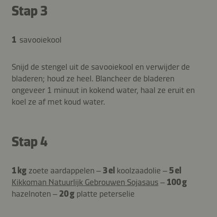
Stap 3
1
savooiekool
Snijd de stengel uit de savooiekool en verwijder de
bladeren; houd ze heel. Blancheer de bladeren
ongeveer 1 minuut in kokend water, haal ze eruit en
koel ze af met koud water.
Stap 4
1 kg
zoete aardappelen –
3 el
koolzaadolie –
5 el
Kikkoman Natuurlijk Gebrouwen Sojasaus
–
100 g
hazelnoten –
20 g
platte peterselie