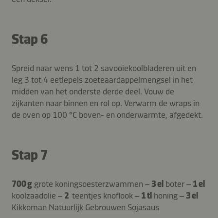
Stap 6
Spreid naar wens 1 tot 2 savooiekoolbladeren uit en
leg 3 tot 4 eetlepels zoeteaardappelmengsel in het
midden van het onderste derde deel. Vouw de
zijkanten naar binnen en rol op. Verwarm de wraps in
de oven op 100 °C boven- en onderwarmte, afgedekt.
Stap 7
700 g
grote koningsoesterzwammen –
3 el
boter –
1 el
koolzaadolie –
2
teentjes knoflook –
1 tl
honing –
3 el
Kikkoman Natuurlijk Gebrouwen Sojasaus