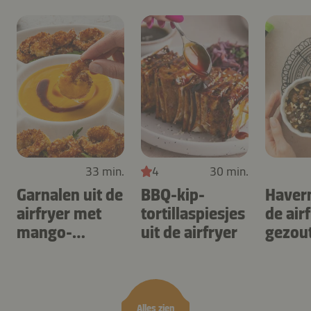
33 min.
4
30 min.
Garnalen uit de
BBQ-kip-
Haver
airfryer met
tortillaspiesjes
de air
mango-
uit de airfryer
gezou
teriyaki
karam
noten
Alles zien