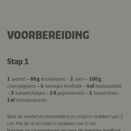
VOORBEREIDING
Stap 1
1
wortel –
60 g
knolselderij –
2
uien –
100 g
champignons –
4
teentjes knoflook –
4 el
koolzaadolie
–
3
kaneelstokjes –
1 tl
peperkorrels –
1
laurierblad –
1 el
tomatenpuree
Was de wortel en knolselderij en snijd in stukken van 2
cm. Pel de ui en snijd in stukken van 2 cm.
Halveer de champignons en pers de teentjes knoflook