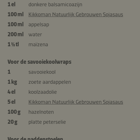
1 el
donkere balsamicoazijn
100 ml
Kikkoman Natuurlijk Gebrouwen Sojasaus
100 ml
appelsap
200 ml
water
1 ½ tl
maïzena
Voor de savooiekoolwraps
1
savooiekool
1 kg
zoete aardappelen
4 el
koolzaadolie
5 el
Kikkoman Natuurlijk Gebrouwen Sojasaus
100 g
hazelnoten
20 g
platte peterselie
Voor de paddenstoelen