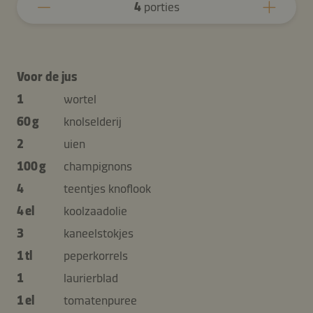
4
porties
Voor de jus
1
wortel
60 g
knolselderij
2
uien
100 g
champignons
4
teentjes knoflook
4 el
koolzaadolie
3
kaneelstokjes
1 tl
peperkorrels
1
laurierblad
1 el
tomatenpuree