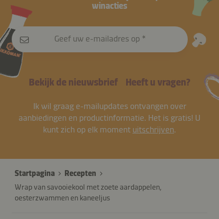
winacties
Geef uw e-mailadres op
Bekijk de nieuwsbrief
Heeft u vragen?
Ik wil graag e-mailupdates ontvangen over
aanbiedingen en productinformatie. Het is gratis! U
kunt zich op elk moment
uitschrijven
.
Startpagina
Recepten
Wrap van savooiekool met zoete aardappelen,
oesterzwammen en kaneeljus