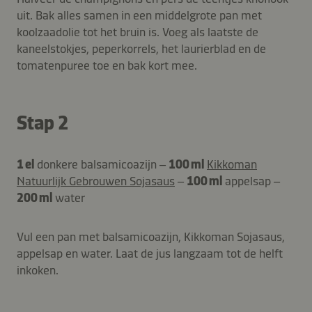
uit. Bak alles samen in een middelgrote pan met
koolzaadolie tot het bruin is. Voeg als laatste de
kaneelstokjes, peperkorrels, het laurierblad en de
tomatenpuree toe en bak kort mee.
Stap 2
1 el
donkere balsamicoazijn –
100 ml
Kikkoman
Natuurlijk Gebrouwen Sojasaus
–
100 ml
appelsap –
200 ml
water
Vul een pan met balsamicoazijn, Kikkoman Sojasaus,
appelsap en water. Laat de jus langzaam tot de helft
inkoken.