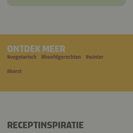
ONTDEK MEER
#
vegetarisch
#
hoofdgerechten
#
winter
#
kerst
RECEPTINSPIRATIE