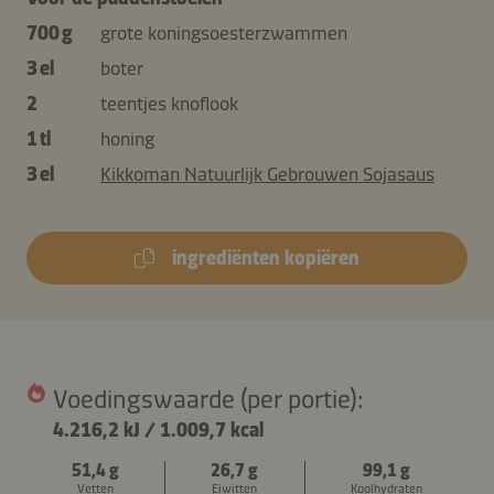
700 g
grote koningsoesterzwammen
3 el
boter
2
teentjes knoflook
1 tl
honing
3 el
Kikkoman Natuurlijk Gebrouwen Sojasaus
ingrediënten kopiëren
Voedingswaarde (per portie):
4.216,2 kJ
/
1.009,7 kcal
51,4 g
26,7 g
99,1 g
Vetten
Eiwitten
Koolhydraten