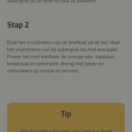
aubergine uit de oven en laat ze afkoelen.
Stap 2
Druk het vruchtvlees van de knoflook uit de bol. Haal
het vruchtvlees van de aubergine los met een lepel.
Pureer het met knoflook, de overige olie, sojasaus,
limoensap en peterselie. Breng met peper en
chilivlokken op smaak en serveer.
Tip
The Aubergine dip goes very well e.g: fresh