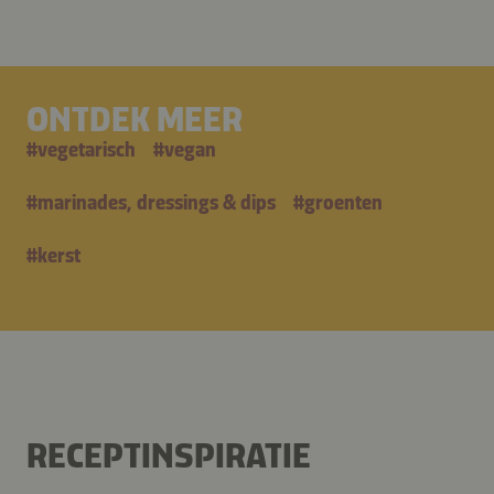
ONTDEK MEER
#
vegetarisch
#
vegan
#
marinades, dressings & dips
#
groenten
#
kerst
RECEPTINSPIRATIE