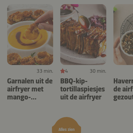
33 min.
4
30 min.
Garnalen uit de
BBQ-kip-
Haver
airfryer met
tortillaspiesjes
de air
mango-
uit de airfryer
gezou
teriyaki
karam
noten
Alles zien