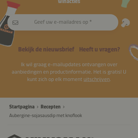
winacties
Geef uw e-mailadres op
Bekijk de nieuwsbrief
Heeft u vragen?
Ik wil graag e-mailupdates ontvangen over
aanbiedingen en productinformatie. Het is gratis! U
kunt zich op elk moment
uitschrijven
.
Startpagina
Recepten
Aubergine-sojasausdip met knoflook