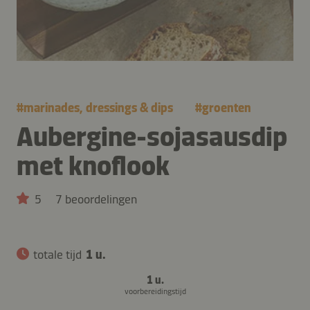
#
marinades, dressings & dips
#
groenten
Aubergine-sojasausdip
met knoflook
5
7 beoordelingen
totale tijd
1 u.
1 u.
voorbereidingstijd