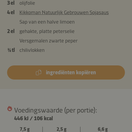
3 el
olijfolie
4 el
Kikkoman Natuurlijk Gebrouwen Sojasaus
Sap van een halve limoen
2 el
gehakte, platte peterselie
Versgemalen zwarte peper
½ tl
chilivlokken
ingrediënten kopiëren
Voedingswaarde (per portie):
446 kJ
/
106 kcal
7,5 g
2,5 g
6,6 g