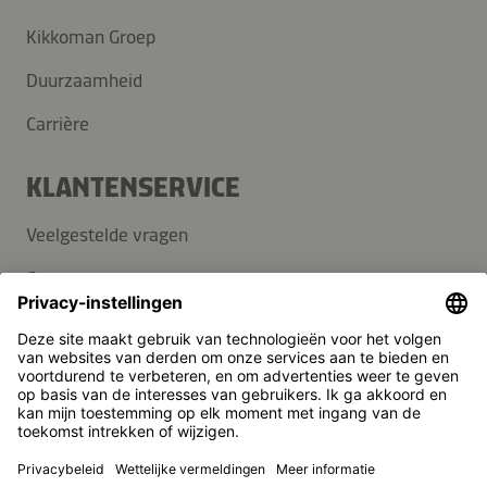
Kikkoman Groep
Duurzaamheid
Carrière
KLANTENSERVICE
Veelgestelde vragen
Contact
Nieuwsbrief
Pers
Kikkoman is een geregistreerd handelsmerk van Kikkoman
Corporation, Japan.