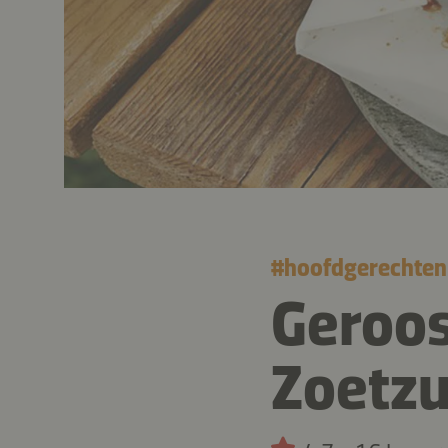
#
hoofdgerechten
Geroos
Zoetzu