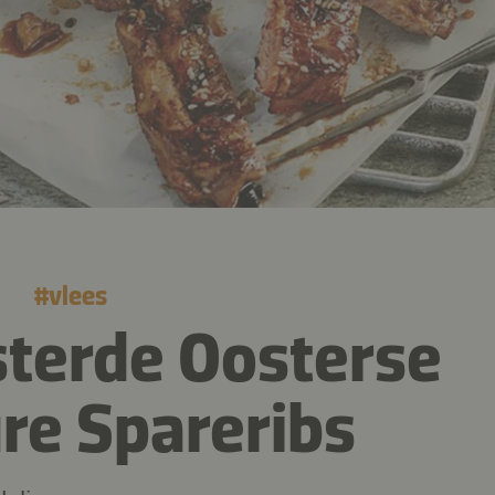
#
vlees
terde Oosterse
re Spareribs