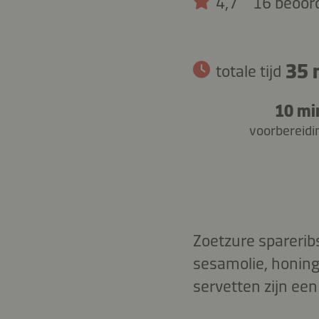
4,7
16 beoor
35 
totale tijd
10 mi
voorbereidi
Zoetzure sparerib
sesamolie, honing
servetten zijn ee