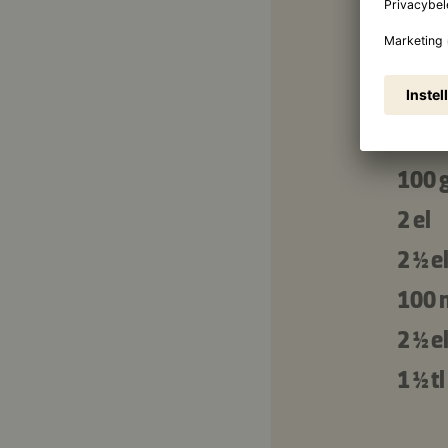
1
1
2
100 
2 el
2 ½ e
100 
2 ½ e
1 ½ tl