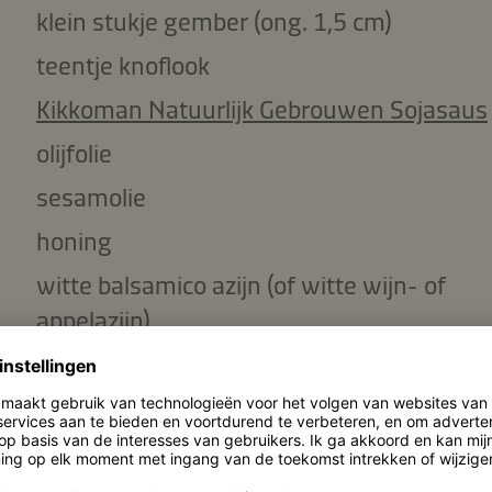
klein stukje gember (ong. 1,5 cm)
teentje knoflook
l
Kikkoman Natuurlijk Gebrouwen Sojasaus
olijfolie
sesamolie
honing
witte balsamico azijn (of witte wijn- of
appelazijn)
Versgemalen peper
sesamzaadjes
 de salade: