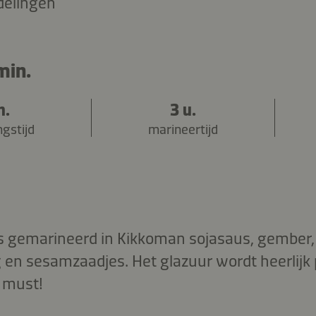
delingen
min.
n.
3 u.
ngstijd
marineertijd
s gemarineerd in Kikkoman sojasaus, gember, 
 en sesamzaadjes. Het glazuur wordt heerlijk 
n must!