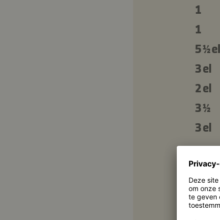
1
1
5 ½ e
3 el
2 el
3 ½
3 el
4 tl
Voor