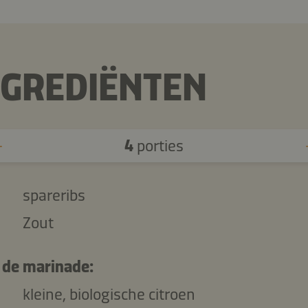
NGREDIËNTEN
4
porties
spareribs
Zout
 de marinade:
kleine, biologische citroen