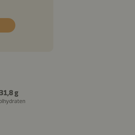
31,8 g
olhydraten