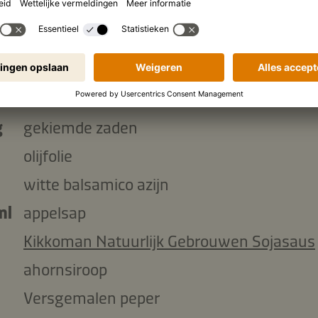
mango
krop Romeinse sla (of 2 kleine kroppen
Romeinse sla)
wortelen
g
gekiemde zaden
olijfolie
l
witte balsamico azijn
ml
appelsap
l
Kikkoman Natuurlijk Gebrouwen Sojasaus
ahornsiroop
Versgemalen peper