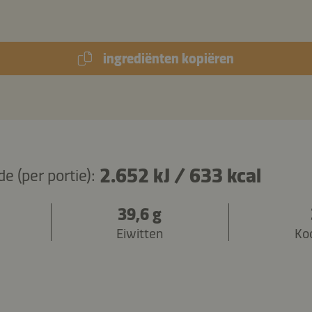
ingrediënten kopiëren
2.652 kJ
/
633 kcal
 (per portie):
39,6 g
Eiwitten
Ko